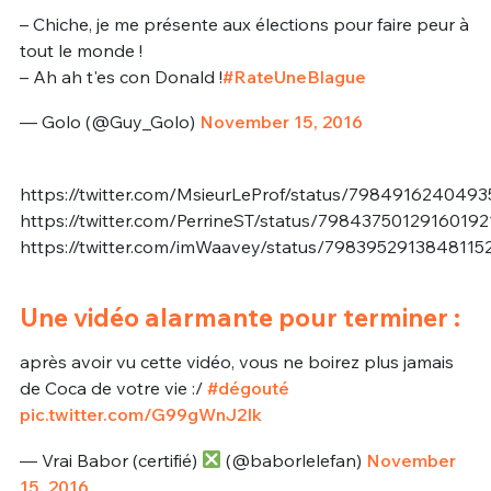
– Chiche, je me présente aux élections pour faire peur à
tout le monde !
– Ah ah t'es con Donald !
#RateUneBlague
— Golo (@Guy_Golo)
November 15, 2016
https://twitter.com/MsieurLeProf/status/798491624049
https://twitter.com/PerrineST/status/79843750129160192
https://twitter.com/imWaavey/status/7983952913848115
Une vidéo alarmante pour terminer :
après avoir vu cette vidéo, vous ne boirez plus jamais
de Coca de votre vie :/
#dégouté
pic.twitter.com/G99gWnJ2Ik
— Vrai Babor (certifié)
(@baborlelefan)
November
15, 2016