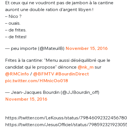
Et ceux qui ne voudront pas de jambon à la cantine
auront une double ration d'argent libyen !
– Nico ?
– ouais.
– de frites.
– de frites!
— peu importe (@MateuilB)
November 15, 2016
Frites à la cantine: "Menu aussi déséquilibré que le
candidat qui le propose" dénonce
@nk_m
sur
@RMCinfo
/
@BFMTV
#BourdinDirect
pic.twitter.com/HMnicOo018
— Jean-Jacques Bourdin (@JJBourdin_off)
November 15, 2016
https://twitter.com/LeKouss/status/7984609232245678
https://twitter.com/JesusOfficiel/status/79859232192305