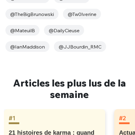
@TheBigBrunowski
@Tw0lverine
@MateuilB
@DailyCieuse
@IanMaddison
@JJBourdin_RMC
Articles les plus lus de la
semaine
#1
#2
21 histoires de karma : quand
Actua