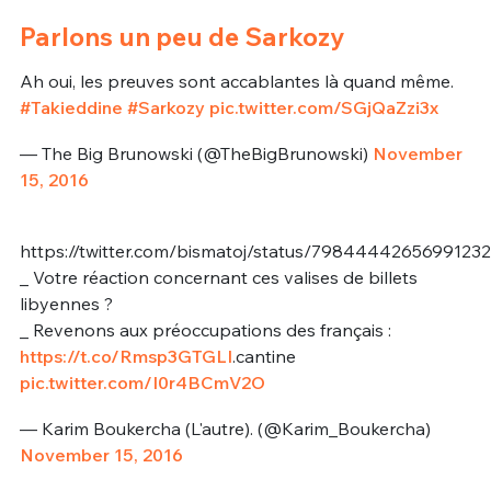
Parlons un peu de Sarkozy
Ah oui, les preuves sont accablantes là quand même.
#Takieddine
#Sarkozy
pic.twitter.com/SGjQaZzi3x
— The Big Brunowski (@TheBigBrunowski)
November
15, 2016
https://twitter.com/bismatoj/status/7984444265699123
_ Votre réaction concernant ces valises de billets
libyennes ?
_ Revenons aux préoccupations des français :
https://t.co/Rmsp3GTGLI
.cantine
pic.twitter.com/I0r4BCmV2O
— Karim Boukercha (L'autre). (@Karim_Boukercha)
November 15, 2016