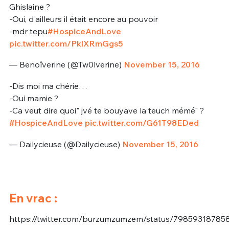
Ghislaine ?
-Oui, d'ailleurs il était encore au pouvoir
-mdr tepu
#HospiceAndLove
pic.twitter.com/PklXRmGgs5
— Benoîverine (@Tw0lverine)
November 15, 2016
-Dis moi ma chérie…
-Oui mamie ?
-Ca veut dire quoi" jvé te bouyave la teuch mémé" ?
#HospiceAndLove
pic.twitter.com/G61T98EDed
— Dailycieuse (@Dailycieuse)
November 15, 2016
En vrac :
https://twitter.com/burzumzumzem/status/7985931878