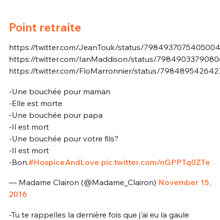
Point retraite
https://twitter.com/JeanTouk/status/798493707540500
https://twitter.com/IanMaddison/status/798490337908
https://twitter.com/FloMarronnier/status/79848954264
-Une bouchée pour maman
-Elle est morte
-Une bouchée pour papa
-Il est mort
-Une bouchée pour votre fils?
-Il est mort
-Bon.
#HospiceAndLove
pic.twitter.com/nGPPTq0ZTe
— Madame Clairon (@Madame_Clairon)
November 15,
2016
-Tu te rappelles la dernière fois que j'ai eu la gaule