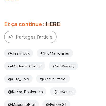
Et ça continue :
HERE
Partager l'article
@JeanTouk
@FloMarronnier
@Madame_Clairon
@imWaavey
@Guy_Golo
@JesusOfficiel
@Karim_Boukercha
@LeKouss
@MsieurLeProf
@PerrineST