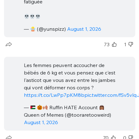
fatiguée
—
(@yunspizz)
August 1, 2026
73
1
Les femmes peuvent accoucher de
bébés de 6 kg et vous pensez que c'est
l'asticot que vous avez entre les jambes
qui vont déformer nos corps ?
https://t.co/LwPp7pKM8b
pic.twitter.com/fSv5vlq
—
Ruffin HATE Account
Queen of Memes (@tooraretooweird)
August 1, 2026
70
0