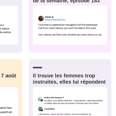
de la semaine, épisode 153
PSEUDO
-vous proposer ?
MOT DE PASSE
s
Ma propre
sélection
CO
M'INSCRIRE
CRIS
ME CONNECTER
 7 août
Il trouve les femmes trop
instruites, elles lui répondent