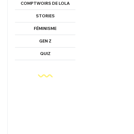
FERMER
COMPTWOIRS DE LOLA
STORIES
Mot de passe perdu ?
FÉMINISME
Un Thread
GEN Z
NNEXION
QUIZ
C'EST PARTI