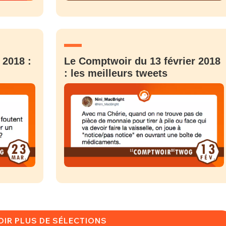
PSEUDO
-vous proposer ?
MOT DE PASSE
2018 :
Le Comptwoir du 13 février 2018
s
Ma propre
: les meilleurs tweets
sélection
CO
M'INSCRIRE
CRIS
ME CONNECTER
OIR PLUS DE SÉLECTIONS