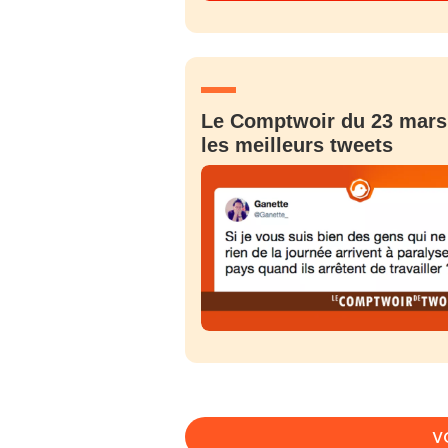
PSEUDO
*
VOTRE PARTICIPATION
Que souhaitez
EMAIL
*
Le Comptwoir du 23 mars 
Quelque
les meilleurs tweets
tweets
PASSWORD
*
C'EST PARTI
JE M'INS
V