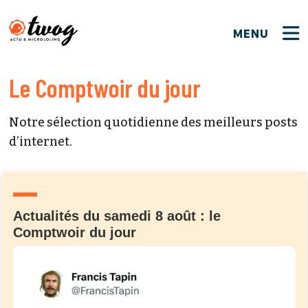
MENU
FERMER
FERMER
Bienvenue !
Le Comptwoir du jour
VOTRE PARTICIPATION
Que souhaitez-vous proposer ?
JE M'INSCRIS
Notre sélection quotidienne des meilleurs posts
PSEUDO
*
Quelques tweets
d’internet.
Connexion
EMAIL
*
C'EST PARTI
PSEUDO
Ma propre sélection
Actualités du samedi 8 août : le
Comptwoir du jour
PASSWORD
*
Mot de passe perdu ?
MOT DE PASSE
M'INSCRIRE
ME CONNECTER
JE M'INSCRIS
CONNEXION