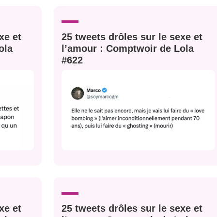
xe et
25 tweets drôles sur le sexe et
nue !
Con
ola
l’amour : Comptwoir de Lola
#622
PSEUDO
-vous proposer ?
MOT DE PASSE
s
Ma propre
sélection
CO
M'INSCRIRE
xe et
25 tweets drôles sur le sexe et