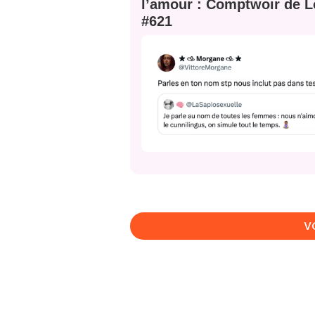
JE M'INS
l’amour : Comptwoir de L
#621
V