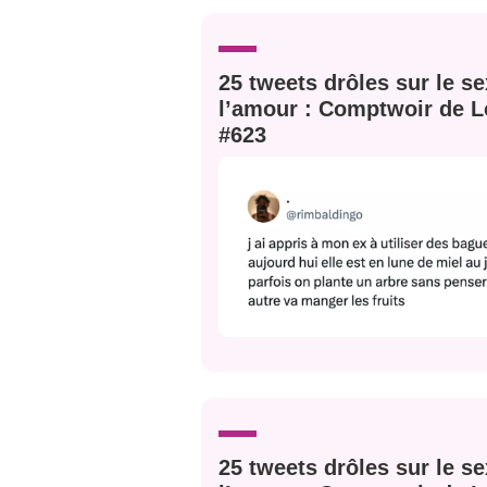
25 tweets drôles sur le se
Bienve
l’amour : Comptwoir de L
#623
PSEUDO
*
VOTRE PARTICIPATION
Que souhaitez
EMAIL
*
Quelque
tweets
PASSWORD
*
C'EST PARTI
25 tweets drôles sur le se