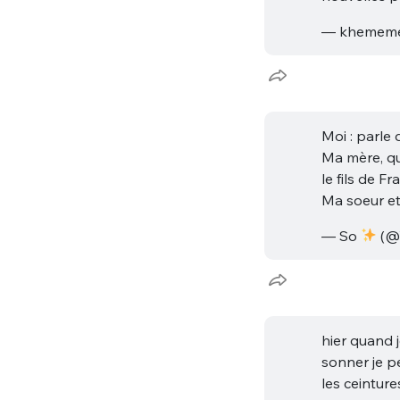
— khememe
Moi : parle
Ma mère, qu
le fils de F
Ma soeur et
— So
(@
hier quand j
sonner je pe
les ceintur