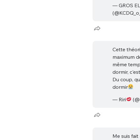
— GROS E
(@KCDQ_o
Cette théori
maximum de
même temps 
dormir, c'es
Du coup, qu
dormir
— Riri
(@R
Me suis fai