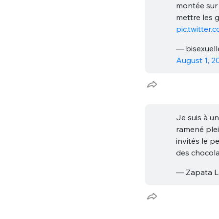
montée sur 
mettre les 
pic.twitter
— bisexuel
August 1, 2
Bienve
Je suis à u
ramené plei
invités le p
des chocolat
PSEUDO
*
VOTRE PARTICIPATION
Que souhaitez
— Zapata L
EMAIL
*
Quelque