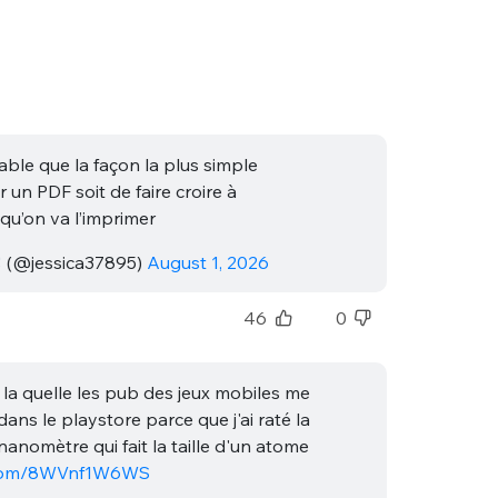
able que la façon la plus simple
r un PDF soit de faire croire à
 qu’on va l’imprimer
(@jessica37895)
August 1, 2026
46
0
à la quelle les pub des jeux mobiles me
ans le playstore parce que j'ai raté la
nanomètre qui fait la taille d'un atome
r.com/8WVnf1W6WS