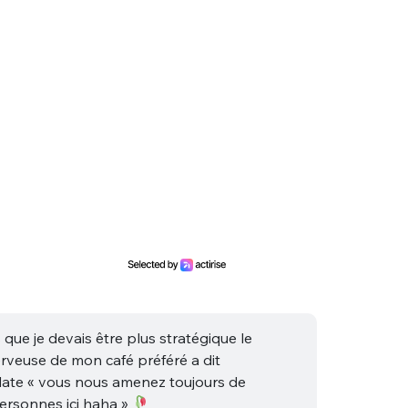
sélection
CO
M'INSCRIRE
CRIS
ME CONNECTER
 que je devais être plus stratégique le
erveuse de mon café préféré a dit
ate « vous nous amenez toujours de
ersonnes ici haha »