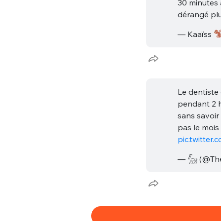
30 minutes a
dérangé pl
— Kaaïss
Le dentist
pendant 2 h
sans savoir
pas le mois
pic.twitte
— 𓃵 (@The