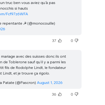
un truc ben vous aviez qu'à pas
gnocchis si hauts
.com/Fcf97z6WFA
le repentante ☭ (@monocouille)
026
37
0
nue !
Con
n mariage avec des suisses donc ils ont
n de Toblerone sauf qu'il y a parmi les
etit fils de Rodolphe Lindt, le fondateur
 Lindt, et je trouve ça rigolo.
PSEUDO
-vous proposer ?
a Patate (@Pascron)
August 1, 2026
MOT DE PASSE
36
0
s
Ma propre