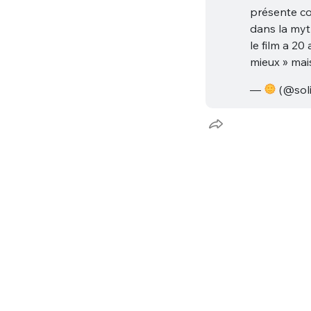
présente co
dans la my
le film a 20
mieux » mai
—
(@sol