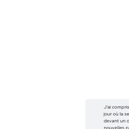
tweets
PASSWORD
*
C'EST PARTI
JE M'INS
J’ai compris
jour où la s
devant un d
nouvelles p