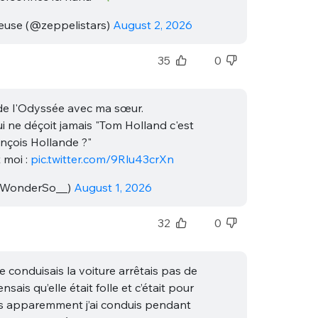
use (@zeppelistars)
August 2, 2026
35
0
 de l'Odyssée avec ma sœur.
i ne déçoit jamais "Tom Holland c'est
rançois Hollande ?"
 moi :
pic.twitter.com/9Rlu43crXn
WonderSo__)
August 1, 2026
32
0
e conduisais la voiture arrêtais pas de
nsais qu’elle était folle et c’était pour
es apparemment j’ai conduis pendant