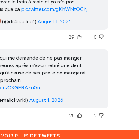
vec le frein à main et ça m’a pas
us que ça
pic.twitter.com/gKhWNtOChj
(@dr4caufeu1)
August 1, 2026
29
0
e qui me demande de ne pas manger
eures après m'avoir retiré une dent
 qu'à cause de ses prix je ne mangerai
 prochain
r.com/OXGERAzn0n
malickwrld)
August 1, 2026
25
2
VOIR PLUS DE TWEETS