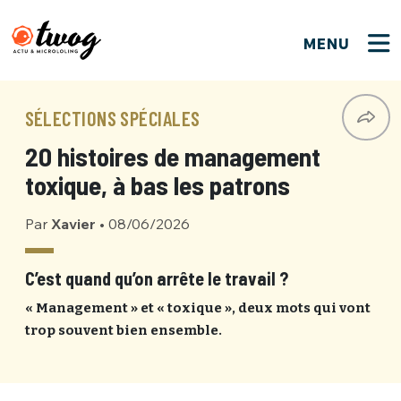
MENU
FERMER
FERMER
Bienvenue !
VOTRE PARTICIPATION
SÉLECTIONS SPÉCIALES
Que souhaitez-vous proposer ?
JE M'INSCRIS
20 histoires de management
PSEUDO
*
Quelques tweets
toxique, à bas les patrons
Connexion
Par
Xavier
•
08/06/2026
EMAIL
*
C'EST PARTI
PSEUDO
Ma propre sélection
C’est quand qu’on arrête le travail ?
PASSWORD
*
« Management » et « toxique », deux mots qui vont
Mot de passe perdu ?
MOT DE PASSE
trop souvent bien ensemble.
M'INSCRIRE
ME CONNECTER
JE M'INSCRIS
CONNEXION