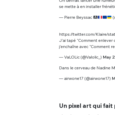
On devrait lancer une rumeur d
tweets
PASSWORD
*
se mette à en installer fréné
— Pierre Beyssac
(
C'EST PARTI
JE M'INS
https://twitter.com/Klaire/
J'ai tapé "Comment enlever de
j'enchaîne avec "Comment rem
— VaLOLic (@Valolic_)
May 2
Dans le cerveau de Nadine 
— airwone17 (@airwone17)
M
Un pixel art qui fait