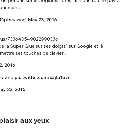
e pénurie sur les logiciels libres, afin que tout le pays
sélection
tiquement.
CO
@pbeyssac)
May 23, 2016
M'INSCRIRE
CRIS
status/733640549022990336
ME CONNECTER
 la Super Glue sur ses doigts" sur Google et là
ettre ses touches de clavier".
2, 2016
Morano
pic.twitter.com/x3jIu1bvnT
ay 22, 2016
 plaisir aux yeux