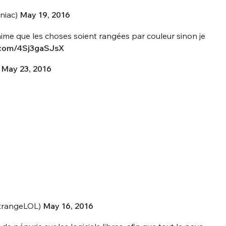
iac)
May 19, 2016
aime que les choses soient rangées par couleur sinon je
r.com/4Sj3gaSJsX
)
May 23, 2016
nue !
Con
PSEUDO
-vous proposer ?
MOT DE PASSE
StrangeLOL)
May 16, 2016
s
Ma propre