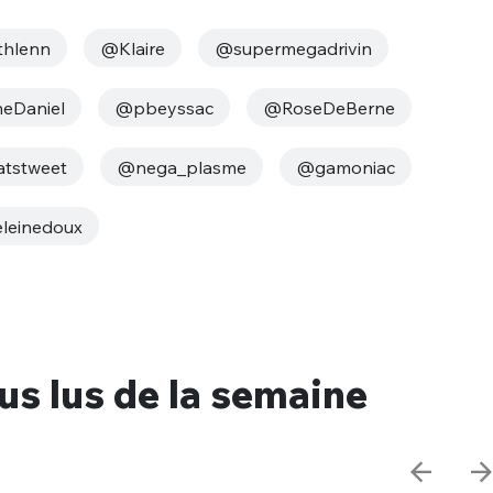
thlenn
@Klaire
@supermegadrivin
eDaniel
@pbeyssac
@RoseDeBerne
tstweet
@nega_plasme
@gamoniac
einedoux
lus lus de la semaine