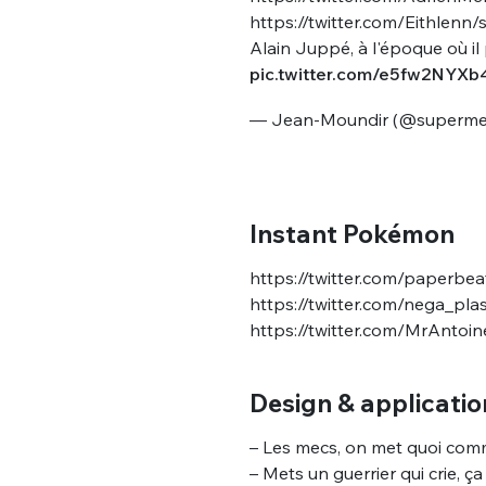
https://twitter.com/Eithlen
Alain Juppé, à l'époque où il
pic.twitter.com/e5fw2NYXb
— Jean-Moundir (@superme
Instant Pokémon
https://twitter.com/paperbe
https://twitter.com/nega_p
https://twitter.com/MrAnto
Design & applicatio
– Les mecs, on met quoi comm
– Mets un guerrier qui crie, ç