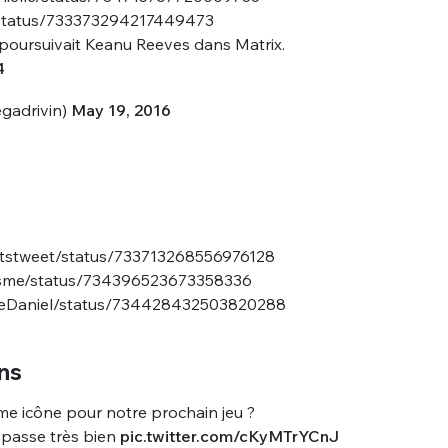
n/status/733373294217449473
 poursuivait Keanu Reeves dans Matrix.
4
gadrivin)
May 19, 2016
atstweet/status/733713268556976128
lasme/status/734396523673358336
ineDaniel/status/734428432503820288
ns
e icône pour notre prochain jeu ?
a passe très bien
pic.twitter.com/cKyMTrYCnJ