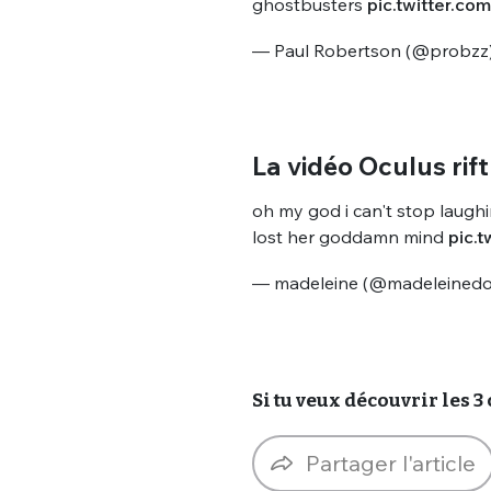
ghostbusters
pic.twitter.c
— Paul Robertson (@probzz
La vidéo Oculus rif
oh my god i can't stop laug
lost her goddamn mind
pic.
— madeleine (@madeleined
Si tu veux découvrir les 3
Partager l'article