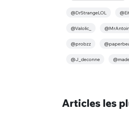
@DrStrangeLOL
@Ei
@Valolic_
@MrAntoin
@probzz
@paperbea
@J_deconne
@madel
Articles les p