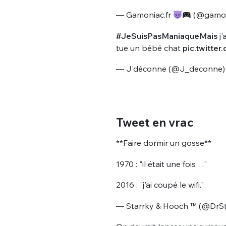
— Gamoniac.fr
(@gamon
#JeSuisPasManiaqueMais
j'
tue un bébé chat
pic.twitte
— J'déconne (@J_deconne
Bienve
Tweet en vrac
**Faire dormir un gosse**
PSEUDO
*
VOTRE PARTICIPATION
1970 : "il était une fois…"
Que souhaitez
2016 : "j'ai coupé le wifi."
EMAIL
*
— Starrky & Hooch ™️ (@Dr
Quelque