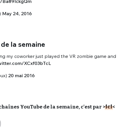
om/Ba89IckgQm
)
May 24, 2016
t de la semaine
hing my coworker just played the VR zombie game and
twitter.com/XCxf03bTcL
oux)
20 mai 2016
 chaînes YouTube de la semaine, c’est par >
ici
<