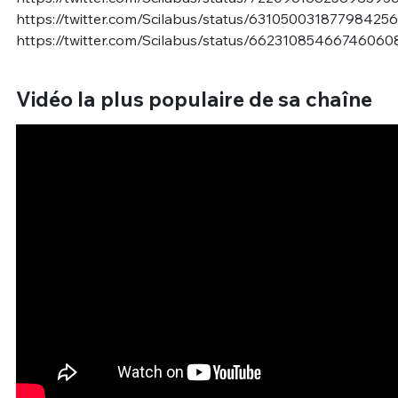
https://twitter.com/Scilabus/status/631050031877984256
https://twitter.com/Scilabus/status/66231085466746060
Vidéo la plus populaire de sa chaîne