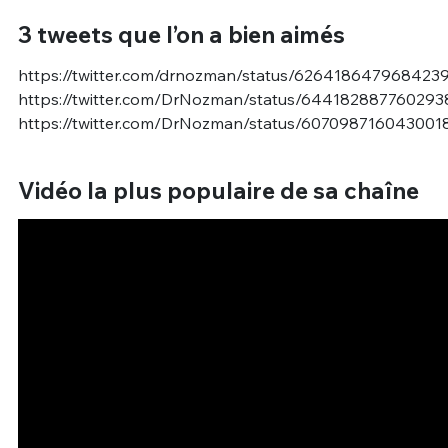
3 tweets que l’on a bien aimés
https://twitter.com/drnozman/status/626418647968423
https://twitter.com/DrNozman/status/64418288776029
https://twitter.com/DrNozman/status/607098716043001
Vidéo la plus populaire de sa chaîne