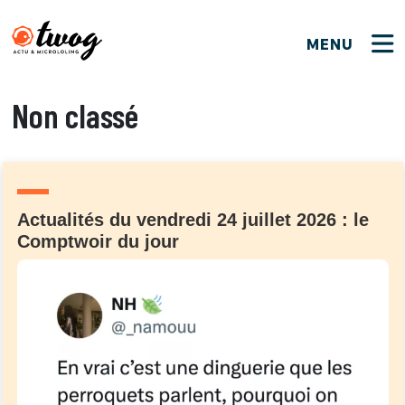
MENU
FERMER
FERMER
Bienvenue !
Non classé
VOTRE PARTICIPATION
Que souhaitez-vous proposer ?
JE M'INSCRIS
PSEUDO
*
Quelques tweets
Connexion
Actualités du vendredi 24 juillet 2026 : le
EMAIL
*
C'EST PARTI
Comptwoir du jour
PSEUDO
Ma propre sélection
PASSWORD
*
Mot de passe perdu ?
MOT DE PASSE
M'INSCRIRE
ME CONNECTER
JE M'INSCRIS
CONNEXION