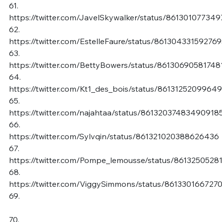
61.
https://twitter.com/JavelSkywalker/status/86130107734
62.
https://twitter.com/EstelleFaure/status/86130433159276
63.
https://twitter.com/BettyBowers/status/86130690581748
64.
https://twitter.com/Kt1_des_bois/status/8613125209964
65.
https://twitter.com/najahtaa/status/86132037483490918
66.
https://twitter.com/Sylvqin/status/861321020388626436
67.
https://twitter.com/Pompe_lemousse/status/861325052
68.
https://twitter.com/ViggySimmons/status/86133016672
69.
70.