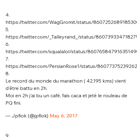
4.
https://twitter.com/WagGromit/status/86072526891853
5.
https://twitter.com/_Talleyrand_/status/8607393347182
6.
https://twitter.com/squalalol/status/86076584791635149
7.
https://twitter.com/PersianRose1/status/8607737523926
8.
Le record du monde du marathon ( 42,195 kms) vient
d'être battu en 2h.
Moi en 2h j'ai bu un café, fais caca et jeté le rouleau de
PQ fini.
— Jpfiok (@jpfiok)
May 6, 2017
9.