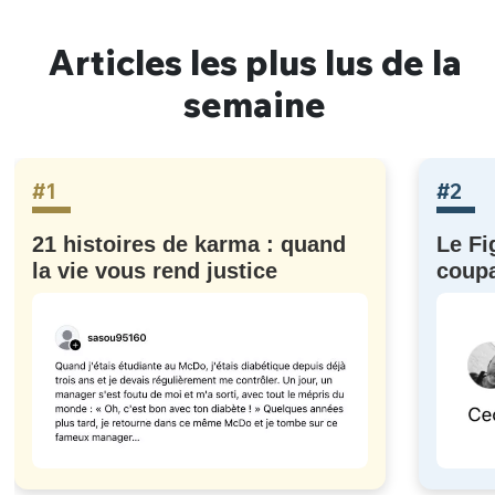
Articles les plus lus de la
semaine
#1
#2
21 histoires de karma : quand
Le Fi
la vie vous rend justice
coupa
à eux)