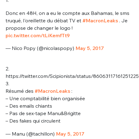
1.
Donc en 48H, on a eu le compte aux Bahamas, le sms
truqué, l'oreillette du débat TV et
#MacronLeaks
. Je
propose de changer le logo !
pic.twitter.com/tLiKemfTt9
— Nico Popy (@nicolaspopy)
May 5, 2017
2.
https://twitter.com/Scipionista/status/86063117161251225
3.
Résumé des
#MacronLeaks
:
– Une comptabilité bien organisée
– Des emails chiants
– Pas de sex-tape Manu&Brigitte
– Des fakes qui circulent
— Manu (@tachillon)
May 5, 2017