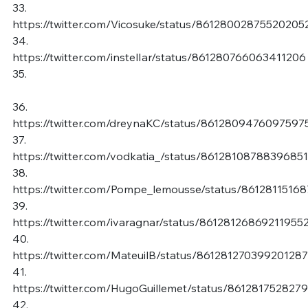
33.
https://twitter.com/Vicosuke/status/86128002875520205
34.
https://twitter.com/instelIar/status/861280766063411206
35.
36.
https://twitter.com/dreynaKC/status/8612809476097597
37.
https://twitter.com/vodkatia_/status/8612810878839685
38.
https://twitter.com/Pompe_lemousse/status/8612811516
39.
https://twitter.com/ivaragnar/status/86128126869211955
40.
https://twitter.com/MateuilB/status/861281270399201287
41.
https://twitter.com/HugoGuillemet/status/861281752827
42.