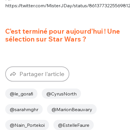
https://twitter.com/MisterJDay/status/861377322556981
C’est terminé pour aujourd’hui ! Une
sélection sur Star Wars ?
Partager l'article
@le_gorafi
@CyrusNorth
@sarahmghr
@MarionBeauvary
@Nain_Portekoi
@EstelleFaure