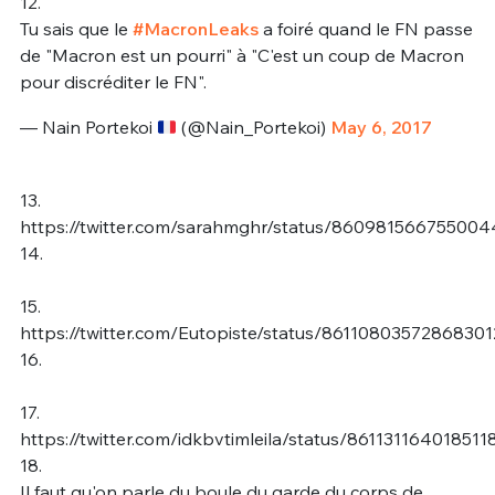
12.
Tu sais que le
#MacronLeaks
a foiré quand le FN passe
de "Macron est un pourri" à "C'est un coup de Macron
pour discréditer le FN".
— Nain Portekoi
(@Nain_Portekoi)
May 6, 2017
13.
https://twitter.com/sarahmghr/status/860981566755004
14.
15.
https://twitter.com/Eutopiste/status/86110803572868301
16.
17.
https://twitter.com/idkbvtimleila/status/861131164018511
18.
Il faut qu'on parle du boule du garde du corps de