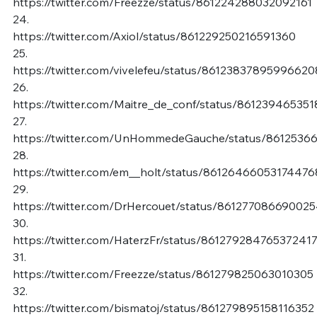
https://twitter.com/Freezze/status/861224288032092161
24.
https://twitter.com/Axiol/status/861229250216591360
25.
https://twitter.com/vivelefeu/status/86123837895996620
26.
https://twitter.com/Maitre_de_conf/status/86123946535
27.
https://twitter.com/UnHommedeGauche/status/8612536
28.
https://twitter.com/em__holt/status/86126466053174476
29.
https://twitter.com/DrHercouet/status/86127708669002
30.
https://twitter.com/HaterzFr/status/86127928476537241
31.
https://twitter.com/Freezze/status/861279825063010305
32.
https://twitter.com/bismatoj/status/861279895158116352