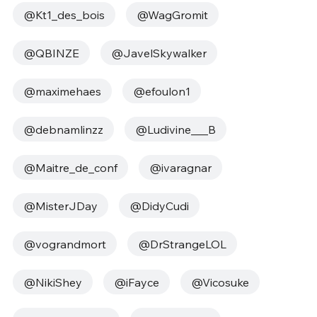
@Kt1_des_bois
@WagGromit
@QBINZE
@JavelSkywalker
@maximehaes
@efoulon1
@debnamlinzz
@Ludivine___B
@Maitre_de_conf
@ivaragnar
@MisterJDay
@DidyCudi
@vograndmort
@DrStrangeLOL
@NikiShey
@iFayce
@Vicosuke