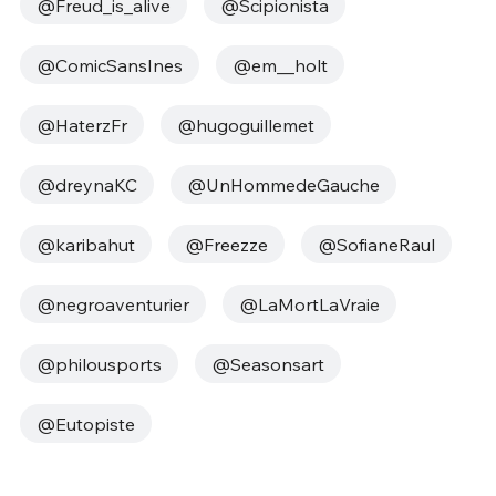
@Freud_is_alive
@Scipionista
@ComicSansInes
@em__holt
@HaterzFr
@hugoguillemet
@dreynaKC
@UnHommedeGauche
@karibahut
@Freezze
@SofianeRaul
@negroaventurier
@LaMortLaVraie
@philousports
@Seasonsart
@Eutopiste