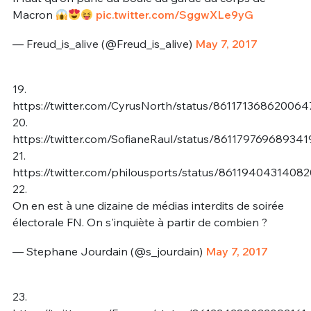
Macron
pic.twitter.com/SggwXLe9yG
— Freud_is_alive (@Freud_is_alive)
May 7, 2017
19.
https://twitter.com/CyrusNorth/status/86117136862006
20.
https://twitter.com/SofianeRaul/status/861179769689341
21.
https://twitter.com/philousports/status/8611940431408
22.
On en est à une dizaine de médias interdits de soirée
électorale FN. On s'inquiète à partir de combien ?
— Stephane Jourdain (@s_jourdain)
May 7, 2017
23.