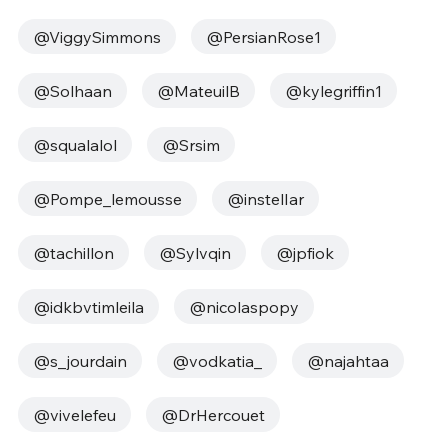
@ViggySimmons
@PersianRose1
@Solhaan
@MateuilB
@kylegriffin1
@squalalol
@Srsim
@Pompe_lemousse
@instelIar
@tachillon
@Sylvqin
@jpfiok
@idkbvtimleila
@nicolaspopy
@s_jourdain
@vodkatia_
@najahtaa
@vivelefeu
@DrHercouet