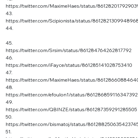
https://twitter.com/MaximeHaes/status/8612820179290
43.
https://twitter.com/Scipionista/status/861282130994896
44.
45.
https://twitter.com/Srsim/status/861284764262817792
46.
https://twitter.com/iFayce/status/861285141028753410
47.
https://twitter.com/MaximeHaes/status/861286608846
48.
https://twitter.com/efoulon1/status/861286859116347392
49.
https://twitter.com/QBINZE/status/861287359291285505
50.
https://twitter.com/bismatoj/status/86128825063542374
51.