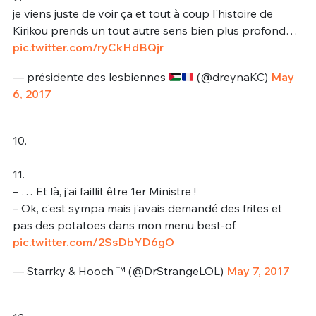
je viens juste de voir ça et tout à coup l'histoire de
Kirikou prends un tout autre sens bien plus profond…
pic.twitter.com/ryCkHdBQjr
— présidente des lesbiennes
(@dreynaKC)
May
6, 2017
10.
11.
– … Et là, j'ai faillit être 1er Ministre !
– Ok, c'est sympa mais j'avais demandé des frites et
pas des potatoes dans mon menu best-of.
pic.twitter.com/2SsDbYD6gO
— Starrky & Hooch ™️ (@DrStrangeLOL)
May 7, 2017