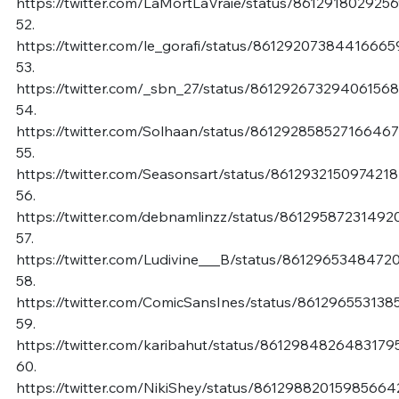
https://twitter.com/LaMortLaVraie/status/861291802925
52.
https://twitter.com/le_gorafi/status/86129207384416665
53.
https://twitter.com/_sbn_27/status/861292673294061568
54.
https://twitter.com/Solhaan/status/861292858527166467
55.
https://twitter.com/Seasonsart/status/861293215097421
56.
https://twitter.com/debnamlinzz/status/8612958723149
57.
https://twitter.com/Ludivine___B/status/8612965348472
58.
https://twitter.com/ComicSansInes/status/86129655313
59.
https://twitter.com/karibahut/status/8612984826483179
60.
https://twitter.com/NikiShey/status/86129882015985664