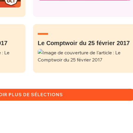
-vous proposer ?
MOT DE PASSE
s
Ma propre
sélection
017
Le Comptwoir du 25 février 2017
CO
M'INSCRIRE
CRIS
ME CONNECTER
OIR PLUS DE SÉLECTIONS