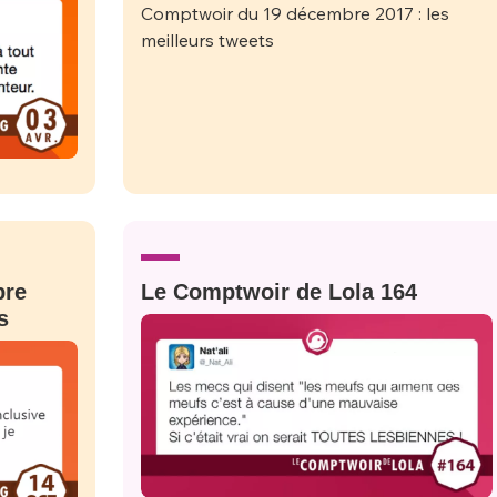
bre
Le Comptwoir de Lola 164
s
nue !
Con
PSEUDO