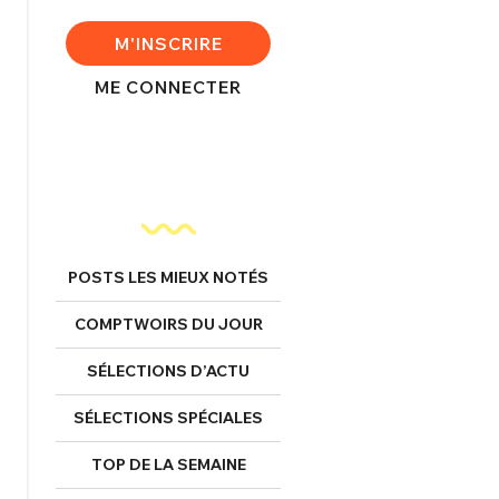
M'INSCRIRE
ME CONNECTER
FERMER
nexion
POSTS LES MIEUX NOTÉS
COMPTWOIRS DU JOUR
FERMER
SÉLECTIONS D’ACTU
Mot de passe perdu ?
SÉLECTIONS SPÉCIALES
Un Thread
TOP DE LA SEMAINE