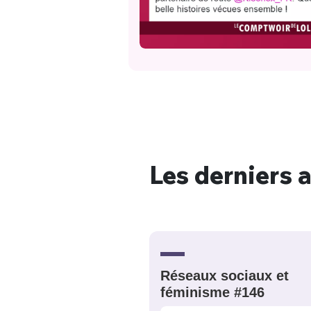
Bienve
Les derniers a
PSEUDO
*
VOTRE PARTICIPATION
Que souhaitez
EMAIL
*
Quelque
Réseaux sociaux et
féminisme #146