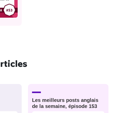
nue !
Con
rticles
PSEUDO
-vous proposer ?
MOT DE PASSE
s
Ma propre
Les meilleurs posts anglais
de la semaine, épisode 153