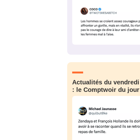
tweets
PASSWORD
*
C'EST PARTI
JE M'INS
Actualités du vendredi
: le Comptwoir du jour