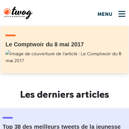
MENU
FERMER
FERMER
Bienvenue !
VOTRE PARTICIPATION
Que souhaitez-vous proposer ?
JE M'INSCRIS
Le Comptwoir du 8 mai 2017
PSEUDO
*
Quelques tweets
Connexion
EMAIL
*
C'EST PARTI
PSEUDO
Ma propre sélection
Les derniers articles
PASSWORD
*
Mot de passe perdu ?
MOT DE PASSE
M'INSCRIRE
ME CONNECTER
JE M'INSCRIS
Top 38 des meilleurs tweets de la jeunesse
CONNEXION