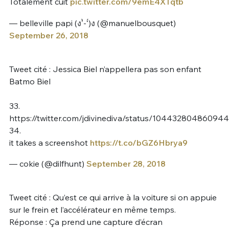
Totalement cuit
pic.twitter.com/9emE4XTqtb
— belleville papi (ง’̀-‘́)ง (@manuelbousquet)
September 26, 2018
Tweet cité : Jessica Biel n’appellera pas son enfant
Batmo Biel
33.
https://twitter.com/jdivinediva/status/10443280486094
34.
it takes a screenshot
https://t.co/bGZ6Hbrya9
— cokie (@dilfhunt)
September 28, 2018
Tweet cité : Qu’est ce qui arrive à la voiture si on appuie
sur le frein et l’accélérateur en même temps.
Réponse : Ça prend une capture d’écran