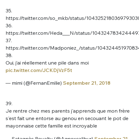
35.
https://twitter.com/so_mkb/status/104325218036979303
36.
https://twitter.com/Heda___N/status/10432478342444
37.
https://twitter.com/Madponiez_/status/1043244519708
38.
Oui, j’ai réellement une pile dans moi
pic.twitter.com/JCKDjVzF5t
— mimi (@FernanEmilie)
September 21, 2018
39.
Je rentre chez mes parents j'apprends que mon frère
s'est fait une entorse au genou en secouant le pot de
mayonnaise cette famille est incroyable
— Satagnès Royalty (@Agnexcalibur)
September 21,