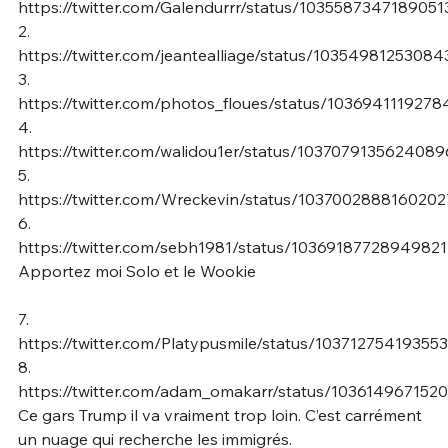
https://twitter.com/Galendurrr/status/1035587347189051
2.
https://twitter.com/jeantealliage/status/1035498125308
3.
https://twitter.com/photos_floues/status/103694111927
4.
https://twitter.com/walidou1er/status/1037079135624089
5.
https://twitter.com/Wreckevin/status/103700288816020
6.
https://twitter.com/sebh1981/status/1036918772894982
Apportez moi Solo et le Wookie
7.
https://twitter.com/Platypusmile/status/10371275419355
8.
https://twitter.com/adam_omakarr/status/10361496715
Ce gars Trump il va vraiment trop loin. C’est carrément
un nuage qui recherche les immigrés.