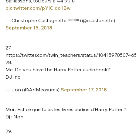
paillassons, toujours à 44.90 €
pic.twitter.com/pYIClqo1Bw
— Christophe Castagnette ᵖᵃʳᵒᵈᶦᵉ (@ccastanette)
September 15, 2018
27.
https://twitter.com/twin_teachers/status/104159705074
28.
Me: Do you have the Harry Potter audiobook?
DJ: no
— Jon (@ArfMeasures)
September 17, 2018
Moi : Est ce que tu as les livres audios d’Harry Potter ?
Dj : Non
29.