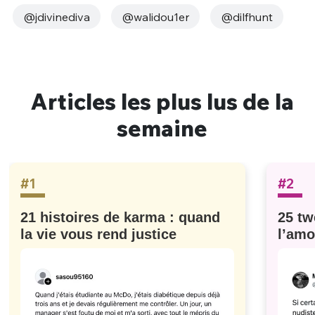
@jdivinediva
@walidou1er
@dilfhunt
Articles les plus lus de la
semaine
#1
#2
21 histoires de karma : quand
25 tw
la vie vous rend justice
l’amo
#629