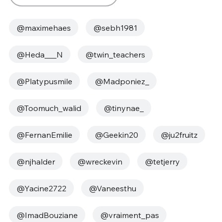
@maximehaes
@sebh1981
@Heda___N
@twin_teachers
@Platypusmile
@Madponiez_
@Toomuch_walid
@tinynae_
@FernanEmilie
@Geekin20
@ju2fruitz
@njhalder
@wreckevin
@tetjerry
@Yacine2722
@Vaneesthu
@ImadBouziane
@vraiment_pas