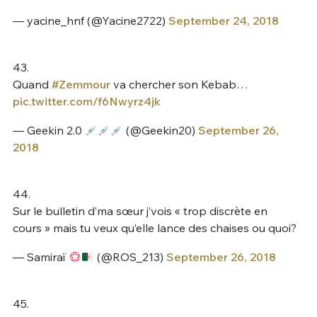
— yacine_hnf (@Yacine2722)
September 24, 2018
43.
Quand
#Zemmour
va chercher son Kebab…
pic.twitter.com/f6Nwyrz4jk
— Geekin 2.0
(@Geekin20)
September 26,
2018
44.
Sur le bulletin d’ma sœur j’vois « trop discrète en
cours » mais tu veux qu’elle lance des chaises ou quoi?
— Samiraï
(@ROS_213)
September 26, 2018
45.