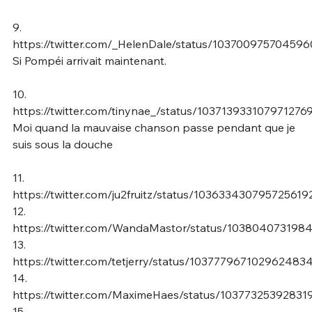
9.
https://twitter.com/_HelenDale/status/10370097570459
Si Pompéi arrivait maintenant.
10.
https://twitter.com/tinynae_/status/103713933107971276
Moi quand la mauvaise chanson passe pendant que je
suis sous la douche
11.
https://twitter.com/ju2fruitz/status/103633430795725619
12.
https://twitter.com/WandaMastor/status/103804073198
13.
https://twitter.com/tetjerry/status/103777967102962483
14.
https://twitter.com/MaximeHaes/status/10377325392831
15.