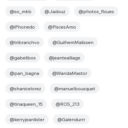
@so_mkb
@Jadouz
@photos_floues
@iPhonedo
@PiscesAmo
@tribranchvo
@GuilhemMalissen
@gabelibos
@jeantealliage
@pan_bagna
@WandaMastor
@shanicelorez
@manuelbousquet
@tinaqueen_15
@ROS_213
@kerryjeanlister
@Galendurrr