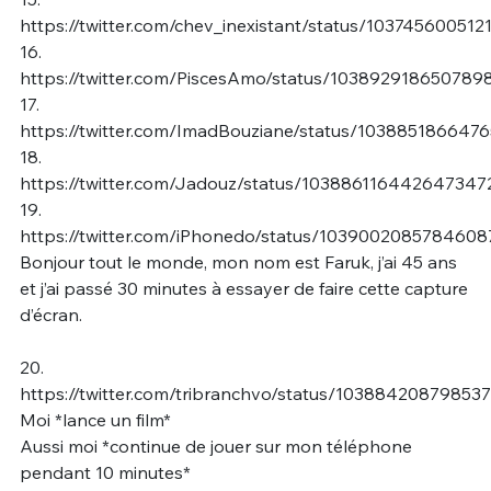
https://twitter.com/chev_inexistant/status/10374560051
16.
https://twitter.com/PiscesAmo/status/103892918650789
17.
https://twitter.com/ImadBouziane/status/10388518664
18.
https://twitter.com/Jadouz/status/103886116442647347
19.
https://twitter.com/iPhonedo/status/1039002085784608
Bonjour tout le monde, mon nom est Faruk, j’ai 45 ans
et j’ai passé 30 minutes à essayer de faire cette capture
d’écran.
20.
https://twitter.com/tribranchvo/status/10388420879853
Moi *lance un film*
Aussi moi *continue de jouer sur mon téléphone
pendant 10 minutes*