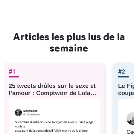
Articles les plus lus de la
semaine
#1
#2
25 tweets drôles sur le sexe et
Le Fi
l’amour : Comptwoir de Lola
coupa
#629
à eux)