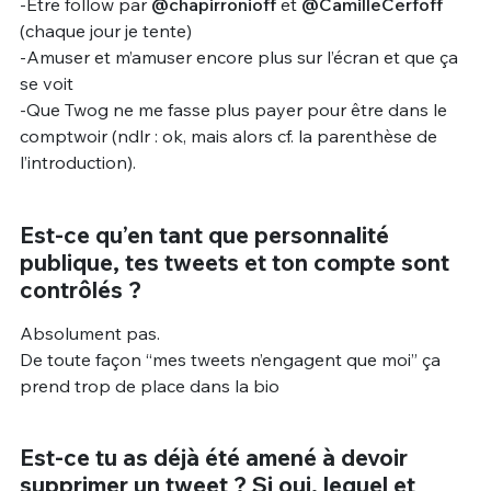
-Être follow par
@chapirronioff
et
@CamilleCerfoff
(chaque jour je tente)
-Amuser et m’amuser encore plus sur l’écran et que ça
se voit
-Que Twog ne me fasse plus payer pour être dans le
comptwoir (ndlr : ok, mais alors cf. la parenthèse de
l’introduction).
Est-ce qu’en tant que personnalité
publique, tes tweets et ton compte sont
contrôlés ?
Absolument pas.
De toute façon “mes tweets n’engagent que moi” ça
prend trop de place dans la bio
Est-ce tu as déjà été amené à devoir
supprimer un tweet ? Si oui, lequel et