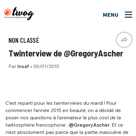
MENU
FERMER
FERMER
Bienvenue !
VOTRE PARTICIPATION
NON CLASSÉ
Que souhaitez-vous proposer ?
JE M'INSCRIS
Twinterview de @GregoryAscher
PSEUDO
*
Quelques tweets
Par
Insaf
•
06/01/2015
Connexion
EMAIL
*
C'EST PARTI
PSEUDO
Ma propre sélection
PASSWORD
*
C’est reparti pour les twinterviews du mardi ! Pour
Mot de passe perdu ?
MOT DE PASSE
commencer l’année 2015 en beauté, on a décidé de
M'INSCRIRE
poser nos questions à l’animateur le plus cool de la
twittosphère francophone :
@GregoryAscher
. Et ce
ME CONNECTER
JE M'INSCRIS
n’est absolument pas parce que la partie masculine de
CONNEXION