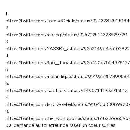
1.
https://twitter.com/TordueGniale/status/9243287371513
2.
https://twitter.com/mazegl/status/925722514323529729
3.
https://twitter.com/YASSR7_/status/9253149647510282
4.
https://twitter.com/Sao__Tao/status/9254206755437813
5.
https://twitter.com/melanifique/status/91493935789058
6.
https://twitter.com/jsuishlel/status/914907141953216512
7.
https://twitter.com/MrSiwoMiel/status/91843300089920
8.
https://twitter.com/the_worldpolice/status/8182266609
J’ai demandé au toiletteur de raser un coeur sur les