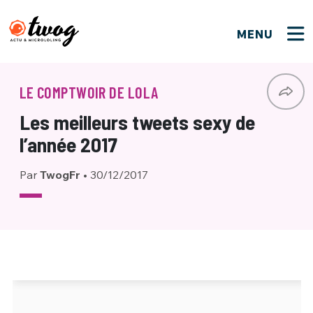
MENU
FERMER
FERMER
Bienvenue !
VOTRE PARTICIPATION
LE COMPTWOIR DE LOLA
Que souhaitez-vous proposer ?
JE M'INSCRIS
Les meilleurs tweets sexy de
PSEUDO
*
Quelques tweets
l’année 2017
Connexion
Par
TwogFr
•
30/12/2017
EMAIL
*
C'EST PARTI
PSEUDO
Ma propre sélection
PASSWORD
*
Mot de passe perdu ?
MOT DE PASSE
M'INSCRIRE
ME CONNECTER
JE M'INSCRIS
CONNEXION