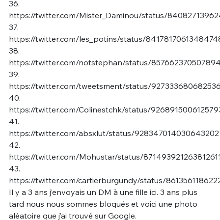
36.
https://twitter.com/Mister_Daminou/status/8408271396
37.
https://twitter.com/les_potins/status/8417817061348474
38.
https://twitter.com/notstephan/status/85766237050789
39.
https://twitter.com/tweetsment/status/92733368068253
40.
https://twitter.com/Colinestchk/status/926891500612579
41.
https://twitter.com/absxlut/status/928347014030643202
42.
https://twitter.com/Mohustar/status/87149392126381261
43.
https://twitter.com/cartierburgundy/status/86135611862
Il y a 3 ans j’envoyais un DM à une fille ici. 3 ans plus
tard nous nous sommes bloqués et voici une photo
aléatoire que j’ai trouvé sur Google.