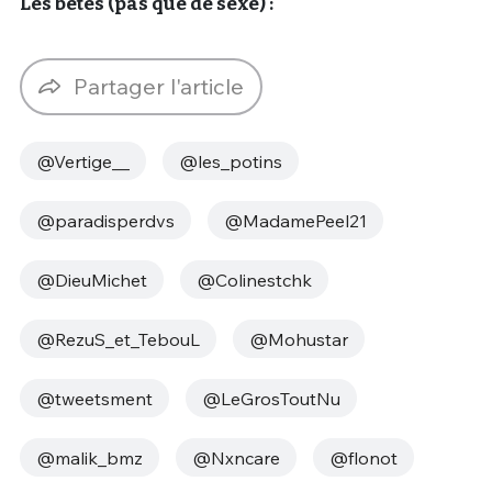
Les bêtes (pas que de sexe) :
Partager l'article
@Vertige__
@les_potins
@paradisperdvs
@MadamePeel21
@DieuMichet
@Colinestchk
@RezuS_et_TebouL
@Mohustar
@tweetsment
@LeGrosToutNu
@malik_bmz
@Nxncare
@flonot