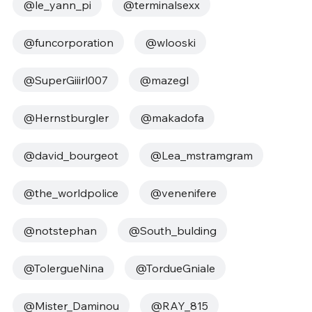
@le_yann_pi
@terminalsexx
@funcorporation
@wlooski
@SuperGiiirl007
@mazegl
@Hernstburgler
@makadofa
@david_bourgeot
@Lea_mstramgram
@the_worldpolice
@venenifere
@notstephan
@South_bulding
@TolergueNina
@TordueGniale
@Mister_Daminou
@RAY_815