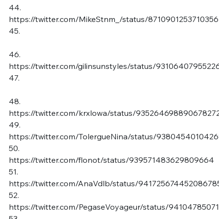
44.
https://twitter.com/MikeStnm_/status/871090125371035
45.
46.
https://twitter.com/gilinsunstyles/status/931064079552
47.
48.
https://twitter.com/krxlowa/status/93526469889067827
49.
https://twitter.com/TolergueNina/status/938045401042
50.
https://twitter.com/flonot/status/939571483629809664
51.
https://twitter.com/AnaVdlb/status/94172567445208678
52.
https://twitter.com/PegaseVoyageur/status/9410478507
53.