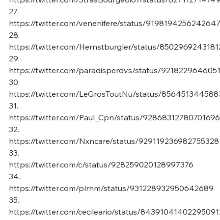
27.
https://twitter.com/venenifere/status/919819425624264
28.
https://twitter.com/Hernstburgler/status/850296924318
29.
https://twitter.com/paradisperdvs/status/921822964605
30.
https://twitter.com/LeGrosToutNu/status/85645134458
31.
https://twitter.com/Paul_Cpn/status/9286831278070169
32.
https://twitter.com/Nxncare/status/929119236982755328
33.
https://twitter.com/c/status/928259020128997376
34.
https://twitter.com/plrnm/status/931228932950642689
35.
https://twitter.com/cecileario/status/84391041402295091