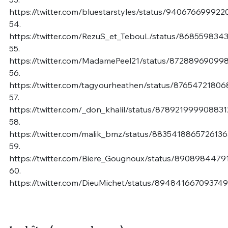
https://twitter.com/bluestarstyles/status/94067669992
54.
https://twitter.com/RezuS_et_TebouL/status/868559834
55.
https://twitter.com/MadamePeel21/status/87288969099
56.
https://twitter.com/tagyourheathen/status/8765472180
57.
https://twitter.com/_don_khalil/status/87892199990883
58.
https://twitter.com/malik_bmz/status/883541886572613
59.
https://twitter.com/Biere_Gougnoux/status/890898447
60.
https://twitter.com/DieuMichet/status/89484166709374