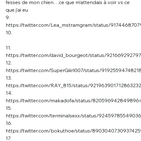
fesses de mon chien…ce que m’attendais à voir vs ce
que j’ai eu
9.
https://twitter.com/Lea_mstramgram/status/917446870
10.
11.
https://twitter.com/david_bourgeot/status/9216692927
12.
https://twitter.com/SuperGiiirl007/status/919255947482
13.
https://twitter.com/RAY_815/status/92196390171286323
14.
https://twitter.com/makadofa/status/82059694284989
15.
https://twitter.com/terminalsexx/status/9245978554903
16.
https://twitter.com/bokuthoe/status/8903040730937425
17.