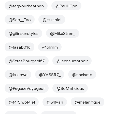
@tagyourheathen
@Paul_Cpn
@Sao__Tao
@jsuishlel
@gilinsunstyles
@MikeStnm_
@faaab016
@plrnm
@StrasBourgeoi67
@lecoeurestnoir
@krxlowa
@YASSR7_
@sheismb
@PegaseVoyageur
@SoMaliicious
@MrSiwoMiel
@wlfyan
@melanifique