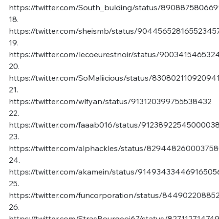
https://twitter.com/South_bulding/status/89088758066
18.
https://twitter.com/sheismb/status/90445652816552345
19.
https://twitter.com/lecoeurestnoir/status/90034154653
20.
https://twitter.com/SoMaliicious/status/83080211092094
21.
https://twitter.com/wlfyan/status/913120399755538432
22.
https://twitter.com/faaab016/status/9123892254500003
23.
https://twitter.com/alphackles/status/82944826000375
24.
https://twitter.com/akamein/status/91493433446916505
25.
https://twitter.com/funcorporation/status/8449022088
26.
https://twitter.com/StrasBourgeoi67/status/8271127147