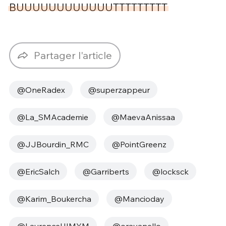
BUUUUUUUUUUUUTTTTTTTTT
Partager l'article
@OneRadex
@superzappeur
@La_SMAcademie
@MaevaAnissaa
@JJBourdin_RMC
@PointGreenz
@EricSalch
@Garriberts
@locksck
@Karim_Boukercha
@Mancioday
@LaurenceHIMYM
@oravanello