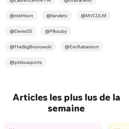
@mkfrison
@fandetv
@MVCDLM
@Denix05
@PBouby
@TheBigBrunowski
@EricRatiarison
@philousports
Articles les plus lus de la
semaine