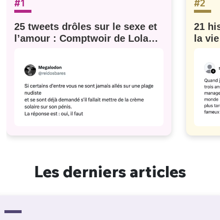
#1
#2
25 tweets drôles sur le sexe et
21 hi
l’amour : Comptwoir de Lola
la vi
#629
Les derniers articles