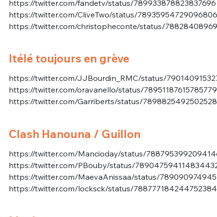
https://twitter.com/fandetv/status/789933878823837696
https://twitter.com/CliveTwo/status/7893595472909680
https://twitter.com/christopheconte/status/788284089
Itélé toujours en grève
https://twitter.com/JJBourdin_RMC/status/7901409153
https://twitter.com/oravanello/status/7895118761578577
https://twitter.com/Garriberts/status/789882549250252
Clash Hanouna / Guillon
https://twitter.com/Mancioday/status/78879539920941
https://twitter.com/PBouby/status/78904759411483443
https://twitter.com/MaevaAnissaa/status/78909097494
https://twitter.com/locksck/status/788777184244752384