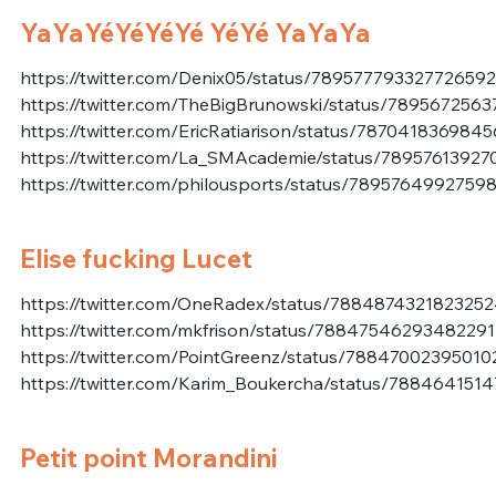
YaYaYéYéYéYé YéYé YaYaYa
https://twitter.com/Denix05/status/789577793327726592
https://twitter.com/TheBigBrunowski/status/789567256
https://twitter.com/EricRatiarison/status/787041836984
https://twitter.com/La_SMAcademie/status/7895761392
https://twitter.com/philousports/status/7895764992759
Elise fucking Lucet
https://twitter.com/OneRadex/status/788487432182325
https://twitter.com/mkfrison/status/78847546293482291
https://twitter.com/PointGreenz/status/7884700239501
https://twitter.com/Karim_Boukercha/status/788464151
Petit point Morandini