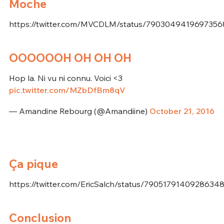
Moche
https://twitter.com/MVCDLM/status/7903049419697356
OOOOOOH OH OH OH
Hop la. Ni vu ni connu. Voici <3
pic.twitter.com/MZbDfBm8qV
— Amandine Rebourg (@Amandiine)
October 21, 2016
Ça pique
https://twitter.com/EricSalch/status/7905179140928634
Conclusion