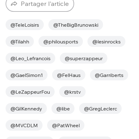
Partager l'article
@TeleLoisirs
@TheBigBrunowski
@Tilahh
@philousports
@lesinrocks
@Leo_Lefrancois
@superzappeur
@GaelSimon1
@FelHaus
@Garriberts
@LeZappeurFou
@krstv
@GilKennedy
@libe
@GregLeclerc
@MVCDLM
@PatWheel