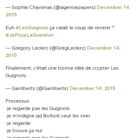
— Sophie Chavenas (@agencepapers)
December 14,
2015
Euh
#LesGuignols
ça valait le coup de revenir ?
#JePoseLaQuestion
— Grégory Leclerc (@GregLeclerc)
December 14,
2015
Finalement, c'était une bonne idée de crypter Les
Guignols.
— Garriberts (@Garriberts)
December 14, 2015
Processus:
-je regarde pas les Guignols
-je m'indigne qd Bolloré veut les virer
-je regarde
-je trouve ça nul
-je regarde pas les Guignols