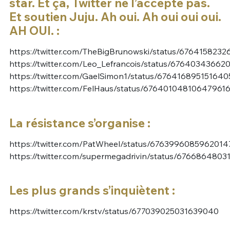
star. Et ça, Twitter ne l’accepte pas.
Et soutien Juju. Ah oui. Ah oui oui oui.
AH OUI. :
https://twitter.com/TheBigBrunowski/status/676415823
https://twitter.com/Leo_Lefrancois/status/67640343662
https://twitter.com/GaelSimon1/status/67641689515164
https://twitter.com/FelHaus/status/67640104810647961
La résistance s’organise :
https://twitter.com/PatWheel/status/6763996085962014
https://twitter.com/supermegadrivin/status/676686480
Les plus grands s’inquiètent :
https://twitter.com/krstv/status/677039025031639040