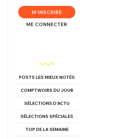
FERMER
M'INSCRIRE
ME CONNECTER
nexion
FERMER
POSTS LES MIEUX NOTÉS
COMPTWOIRS DU JOUR
Mot de passe perdu ?
Un Thread
SÉLECTIONS D’ACTU
SÉLECTIONS SPÉCIALES
NNEXION
C'EST PARTI
TOP DE LA SEMAINE