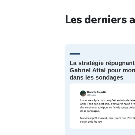
Les derniers a
Bienve
La stratégie répugnant
PSEUDO
*
VOTRE PARTICIPATION
Gabriel Attal pour mon
Que souhaitez
dans les sondages
EMAIL
*
Quelque
tweets
PASSWORD
*
C'EST PARTI