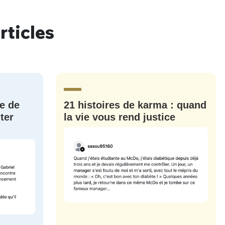
rticles
nue !
Con
e de
21 histoires de karma : quand
PSEUDO
ter
la vie vous rend justice
-vous proposer ?
MOT DE PASSE
s
Ma propre
sélection
CO
M'INSCRIRE