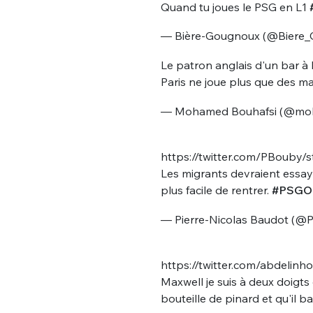
tweets
Quand tu joues le PSG en L1
PASSWORD
*
— Bière-Gougnoux (@Biere
C'EST PARTI
Le patron anglais d'un bar à 
JE M'INS
Paris ne joue plus que des 
— Mohamed Bouhafsi (@mo
https://twitter.com/PBouby
Les migrants devraient essayer
plus facile de rentrer.
#PSGO
— Pierre-Nicolas Baudot (@P
https://twitter.com/abdeli
Maxwell je suis à deux doigts d
bouteille de pinard et qu'il 