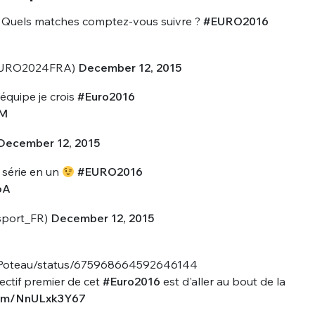
! Quels matches comptez-vous suivre ?
#EURO2016
URO2024FRA)
December 12, 2015
'équipe je crois
#Euro2016
xM
December 12, 2015
e série en un
#EURO2016
oA
sport_FR)
December 12, 2015
emePoteau/status/675968664592646144
jectif premier de cet
#Euro2016
est d'aller au bout de la
.com/NnULxk3Y67