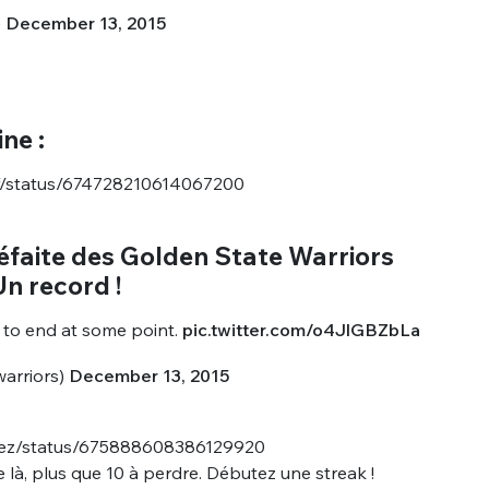
)
December 13, 2015
ne :
rf/status/674728210614067200
éfaite des Golden State Warriors
Un record !
 to end at some point.
pic.twitter.com/o4JlGBZbLa
arriors)
December 13, 2015
Diez/status/675888608386129920
e là, plus que 10 à perdre. Débutez une streak !