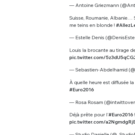
— Antoine Griezmann (@An
Suisse, Roumanie, Albanie… Si
me teins en blonde !
#AllezL
— Estelle Denis (@DenisEste
Louis la brocante au tirage d
pic.twitter.com/5z3dU5qCG
— Sebastien-Abdelhamid (
À quelle heure est diffusée la
#Euro2016
— Rosa Rosam (@intwittover
Déjà prête pour l'
#Euro2016
pic.twitter.com/a2NgmdgRj
— Studio Danielle (@_Studio