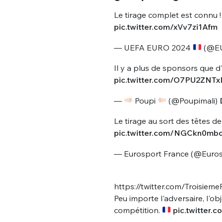
Le tirage complet est connu 
pic.twitter.com/xVv7zi1Afm
— UEFA EURO 2024
(@E
Il y a plus de sponsors que d
pic.twitter.com/O7PU2ZNT
—
Poupi
(@Poupimali)
Le tirage au sort des têtes d
pic.twitter.com/NGCkn0mb
— Eurosport France (@Euro
https://twitter.com/Troisi
Peu importe l'adversaire, l'ob
compétition.
pic.twitter