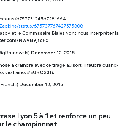
O/status/675773124567281664
azov et le Commissaire Bialès vont nous interpréter la
itter.com/NwVB9jzcPd
BigBrunowski)
December 12, 2015
nue !
Con
ose à craindre avec ce tirage au sort, il faudra quand-
s vestiaires
#EURO2016
Franchi)
December 12, 2015
PSEUDO
-vous proposer ?
crase Lyon 5 à 1 et renforce un peu
MOT DE PASSE
ur le championnat
s
Ma propre