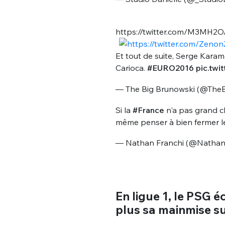
https://twitter.com/M3MH2
Et tout de suite, Serge Karam
Carioca.
#EURO2016
pic.tw
— The Big Brunowski (@The
Bienve
Si la
#France
n'a pas grand ch
même penser à bien fermer le
— Nathan Franchi (@Nathan
PSEUDO
*
VOTRE PARTICIPATION
Que souhaitez
En ligue 1, le PSG é
EMAIL
*
plus sa mainmise s
Quelque