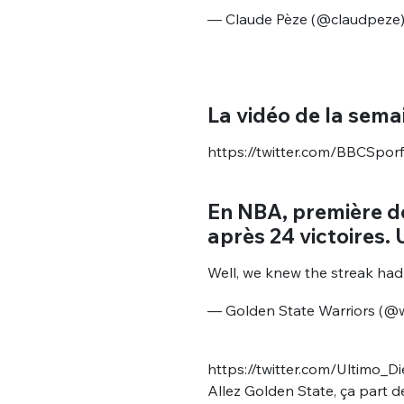
— Claude Pèze (@claudpeze
La vidéo de la semai
https://twitter.com/BBCSpo
En NBA, première d
après 24 victoires. 
Well, we knew the streak had
— Golden State Warriors (@w
https://twitter.com/Ultimo_
Allez Golden State, ça part d