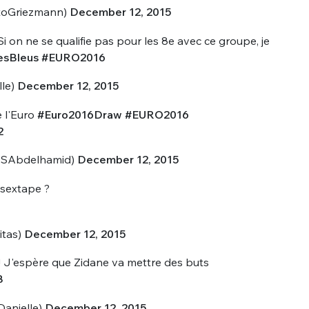
toGriezmann)
December 12, 2015
 on ne se qualifie pas pour les 8e avec ce groupe, je
esBleus
#EURO2016
lle)
December 12, 2015
e l'Euro
#Euro2016Draw
#EURO2016
2
@SAbdelhamid)
December 12, 2015
 sextape ?
itas)
December 12, 2015
! J'espère que Zidane va mettre des buts
B
Danielle)
December 12, 2015