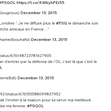
sélection
#PSGOL
https://t.co/KWkyhPEr55
CO
_Gougnoux)
December 13, 2015
M'INSCRIRE
Londres " Je ne diffuse plus le
#PSG
le dimanche soir.
CRIS
matchs amicaux en France…"
ME CONNECTER
hamedbouhafsi)
December 13, 2015
/status/676148723781627905
 d'entrer par la défense de l'OL, c'est là que c'est le
L
ierreBdt)
December 13, 2015
nho92/status/676155588099837952
e l'inviter à la maison pour lui servir ma meilleure
baise ma femme.
#PSGOL