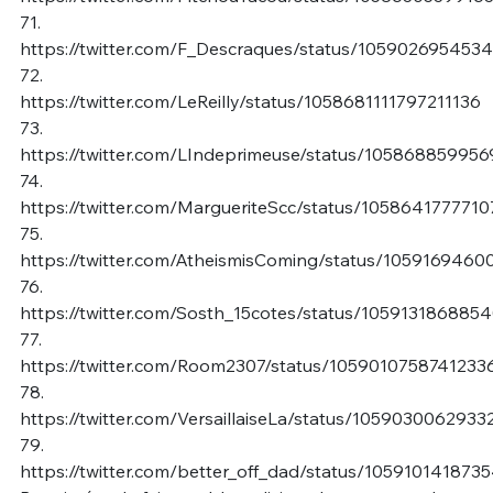
71.
https://twitter.com/F_Descraques/status/105902695453
72.
https://twitter.com/LeReilly/status/1058681111797211136
73.
https://twitter.com/LIndeprimeuse/status/1058688599
74.
https://twitter.com/MargueriteScc/status/105864177771
75.
https://twitter.com/AtheismisComing/status/105916946
76.
https://twitter.com/Sosth_15cotes/status/10591318688
77.
https://twitter.com/Room2307/status/1059010758741233
78.
https://twitter.com/VersaillaiseLa/status/105903006293
79.
https://twitter.com/better_off_dad/status/105910141873