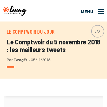
MENU
FERMER
FERMER
Bienvenue !
VOTRE PARTICIPATION
LE COMPTWOIR DU JOUR
Que souhaitez-vous proposer ?
JE M'INSCRIS
Le Comptwoir du 5 novembre 2018
PSEUDO
*
Quelques tweets
: les meilleurs tweets
Connexion
Par
TwogFr
•
05/11/2018
EMAIL
*
C'EST PARTI
PSEUDO
Ma propre sélection
PASSWORD
*
Mot de passe perdu ?
MOT DE PASSE
M'INSCRIRE
ME CONNECTER
JE M'INSCRIS
CONNEXION