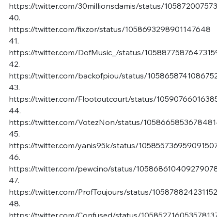
https://twitter.com/30millionsdamis/status/1058720075
40.
https://twitter.com/fixzor/status/1058693298901147648
41.
https://twitter.com/DofMusic_/status/105887758764731
42.
https://twitter.com/backofpiou/status/105865874108675
43.
https://twitter.com/Flootoutcourt/status/105907660163
44.
https://twitter.com/VotezNon/status/105866585367848
45.
https://twitter.com/yanis95k/status/10585573695909150
46.
https://twitter.com/pewcino/status/10586861040927907
47.
https://twitter.com/ProfToujours/status/10587882423115
48.
https://twitter.com/Confused/status/10585271605357813