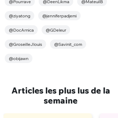
@Pourrave
@DeenLikma
@MateuilB
@ziyatong
@jenniferpadjemi
@DocArnica
@GDeleur
@GroseilleJlouis
@Savinit_com
@obijawn
Articles les plus lus de la
semaine