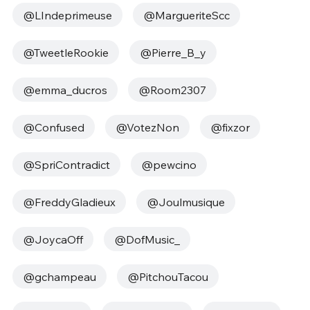
@LIndeprimeuse
@MargueriteScc
@TweetleRookie
@Pierre_B_y
@emma_ducros
@Room2307
@Confused
@VotezNon
@fixzor
@SpriContradict
@pewcino
@FreddyGladieux
@Joulmusique
@JoycaOff
@DofMusic_
@gchampeau
@PitchouTacou