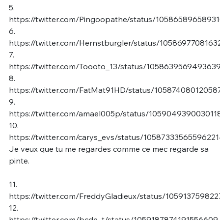
5.
https://twitter.com/Pingoopathe/status/1058658965893
6.
https://twitter.com/Hernstburgler/status/1058697708163
7.
https://twitter.com/Toooto_13/status/105863956949363
8.
https://twitter.com/FatMat91HD/status/1058740801205
9.
https://twitter.com/amael005p/status/105904939003011
10.
https://twitter.com/carys_evs/status/1058733356559622
Je veux que tu me regardes comme ce mec regarde sa
pinte.
11.
https://twitter.com/FreddyGladieux/status/10591375982
12.
https://twitter.com/bcde_t/status/1059187874191556609