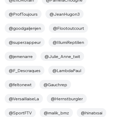
@ProfToujours
@JeanHugon3
@goodgaljenjen
@Flootoutcourt
@superzappeur
@IllumiReptilien
@jemenarre
@Julie_Anne_twit
@F_Descraques
@LambdaPaul
@feltonewt
@Gauchrep
@VersaillaiseLa
@Hernstburgler
@SportFTV
@malik_bmz
@hinatxsai