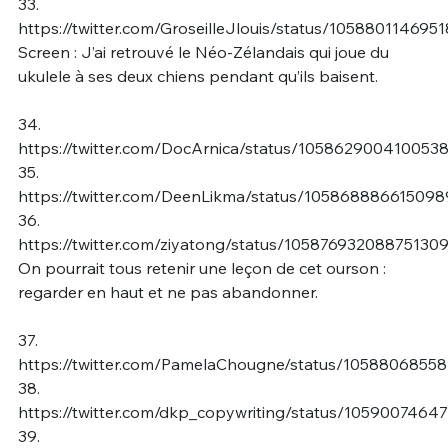
33.
https://twitter.com/GroseilleJlouis/status/105880114695
Screen : J’ai retrouvé le Néo-Zélandais qui joue du
ukulele à ses deux chiens pendant qu’ils baisent.
34.
https://twitter.com/DocArnica/status/105862900410053
35.
https://twitter.com/DeenLikma/status/10586888661509
36.
https://twitter.com/ziyatong/status/10587693208875130
On pourrait tous retenir une leçon de cet ourson :
regarder en haut et ne pas abandonner.
37.
https://twitter.com/PamelaChougne/status/1058806855
38.
https://twitter.com/dkp_copywriting/status/1059007464
39.