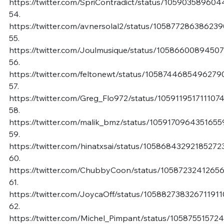
https://twitter.com/SpriContradict/status/10590358960
54.
https://twitter.com/avnersolal2/status/10587728638623
55.
https://twitter.com/Joulmusique/status/1058660089450
56.
https://twitter.com/feltonewt/status/105874468549627
57.
https://twitter.com/Greg_Flo972/status/105911951711107
58.
https://twitter.com/malik_bmz/status/1059170964351655
59.
https://twitter.com/hinatxsai/status/10586843292185272
60.
https://twitter.com/ChubbyCoon/status/1058723241265
61.
https://twitter.com/JoycaOff/status/105882738326711911
62.
https://twitter.com/Michel_Pimpant/status/10587551572