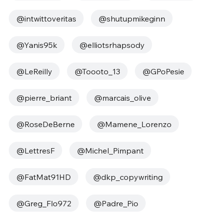
@intwittoveritas
@shutupmikeginn
@Yanis95k
@elliotsrhapsody
@LeReilly
@Toooto_13
@GPoPesie
@pierre_briant
@marcais_olive
@RoseDeBerne
@Mamene_Lorenzo
@LettresF
@Michel_Pimpant
@FatMat91HD
@dkp_copywriting
@Greg_Flo972
@Padre_Pio