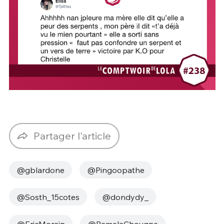
Partager l'article
@gblardone
@Pingoopathe
@Sosth_15cotes
@dondydy_
@EricMorain
@PamelaChougne