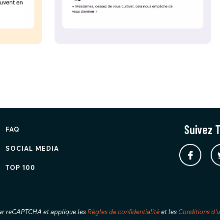
Suivez T
FAQ
SOCIAL MEDIA
TOP 100
ar reCAPTCHA et applique les
Règles de confidentialité
et les
Conditions d'ut