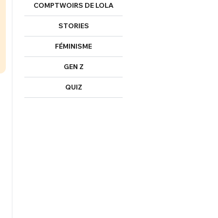
COMPTWOIRS DE LOLA
STORIES
FERMER
FÉMINISME
GEN Z
Mot de passe perdu ?
QUIZ
Un Thread
NNEXION
C'EST PARTI