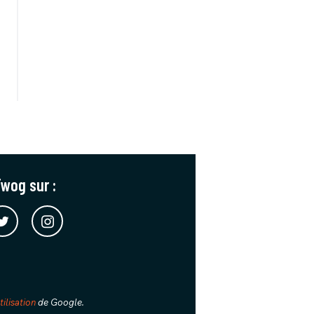
wog sur :
ilisation
de Google.