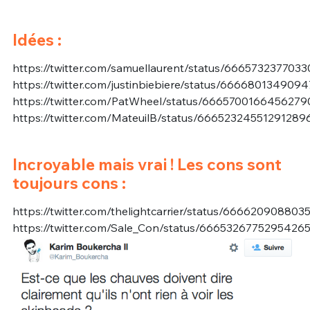
Idées :
https://twitter.com/samuellaurent/status/666573237703
https://twitter.com/justinbiebiere/status/666680134909
https://twitter.com/PatWheel/status/6665700166456279
https://twitter.com/MateuilB/status/66652324551291289
Incroyable mais vrai ! Les cons sont
toujours cons :
https://twitter.com/thelightcarrier/status/66662090880
https://twitter.com/Sale_Con/status/6665326775295426