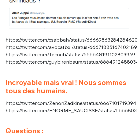
https://twitter.com/csabbah/status/6666986328428462
https://twitter.com/avocatbxl/status/6667188516740218
https://twitter.com/Tecoub/status/666648191102803969
https://twitter.com/guybirenbaum/status/66649124880
Incroyable mais vrai ! Nous sommes
tous des humains.
https://twitter.com/ZenonZadkine/status/666710171939
https://twitter.com/ENORME_SAUCISSE/status/666680
Questions :