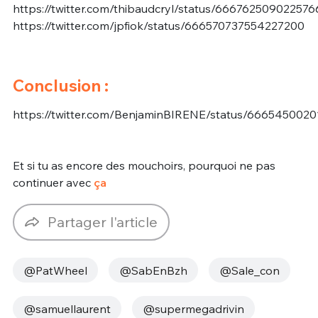
https://twitter.com/thibaudcryl/status/66676250902257
https://twitter.com/jpfiok/status/666570737554227200
Conclusion :
https://twitter.com/BenjaminBIRENE/status/666545002
Et si tu as encore des mouchoirs, pourquoi ne pas
continuer avec
ça
Partager l'article
@PatWheel
@SabEnBzh
@Sale_con
@samuellaurent
@supermegadrivin