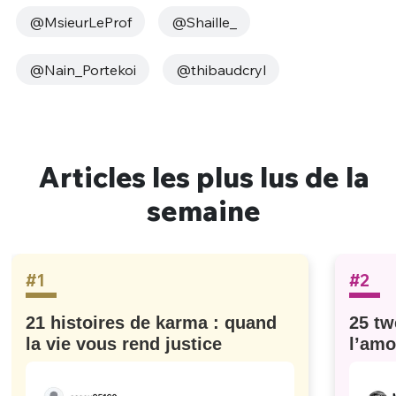
@MsieurLeProf
@Shaille_
@Nain_Portekoi
@thibaudcryl
Articles les plus lus de la
semaine
#1
#2
21 histoires de karma : quand
25 tw
la vie vous rend justice
l’amo
#629