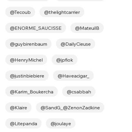
@Tecoub
@thelightcarrier
@ENORME_SAUCISSE
@MateuilB
@guybirenbaum
@DailyCieuse
@HenryMichel
@jpfiok
@justinbiebiere
@Haveacigar_
@Karim_Boukercha
@csabbah
@Klaire
@SandG_@ZenonZadkine
@Litepanda
@joulaye