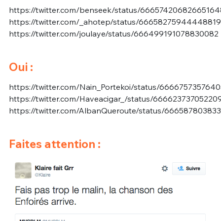
https://twitter.com/benseek/status/66657420682665164
https://twitter.com/_ahotep/status/6665827594444881
https://twitter.com/joulaye/status/666499191078830082
Oui :
https://twitter.com/Nain_Portekoi/status/666675735764
https://twitter.com/Haveacigar_/status/66662373705220
https://twitter.com/AlbanQueroute/status/66658780383
Faites attention :