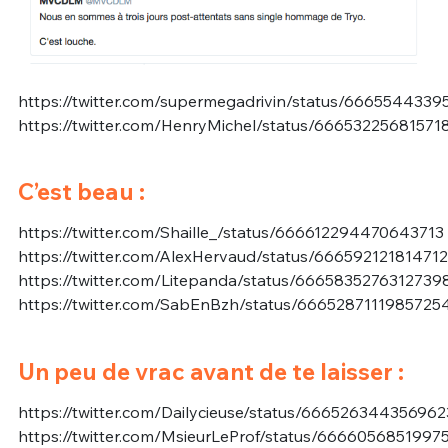
https://twitter.com/supermegadrivin/status/666554433
https://twitter.com/HenryMichel/status/6665322568157
C’est beau :
https://twitter.com/Shaille_/status/666612294470643713
https://twitter.com/AlexHervaud/status/66659212181471
https://twitter.com/Litepanda/status/6665835276312739
https://twitter.com/SabEnBzh/status/6665287111985725
Un peu de vrac avant de te laisser :
https://twitter.com/Dailycieuse/status/66652634435696
https://twitter.com/MsieurLeProf/status/6666056851997