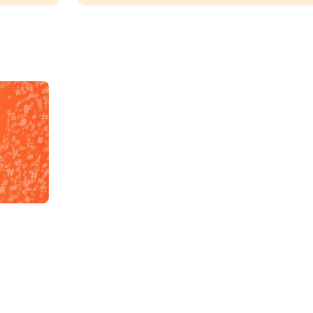
nue !
Con
PSEUDO
-vous proposer ?
MOT DE PASSE
s
Ma propre
sélection
CO
M'INSCRIRE
CRIS