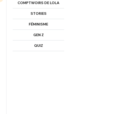
COMPTWOIRS DE LOLA
STORIES
nexion
FÉMINISME
GEN Z
QUIZ
FERMER
Mot de passe perdu ?
Un Thread
NNEXION
C'EST PARTI