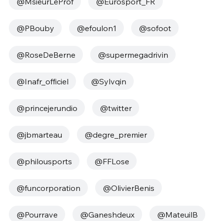
@MsieurLeProf
@Eurosport_FR
@PBouby
@efoulon1
@sofoot
@RoseDeBerne
@supermegadrivin
@Inafr_officiel
@Sylvqin
@princejerundio
@twitter
@jbmarteau
@degre_premier
@philousports
@FFLose
@funcorporation
@OlivierBenis
@Pourrave
@Ganeshdeux
@MateuilB