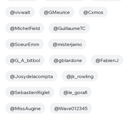
@vivwalt
@GMeurice
@Cxmos
@MichelField
@GuillaumeTC
@SoeurEmm
@misterjamo
@G_A_bitbol
@gblardone
@FabienJ
@Josydelacompta
@jk_rowling
@SebastienRiglet
@le_gorafi
@MissAugine
@Wave012345