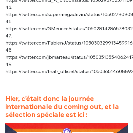
https://twitter.com/G_A_bitbol/status/105029573237116
45.
https://twitter.com/supermegadrivin/status/105027909
46.
https://twitter.com/GMeurice/status/1050281428657803
47.
https://twitter.com/FabienJ/status/10503032991345991
48.
https://twitter.com/jbmarteau/status/1050351355406241
49.
https://twitter.com/Inafr_officiel/status/10503651460889
Hier, c’était donc la journée
internationale du coming out, et la
sélection spéciale est ici :