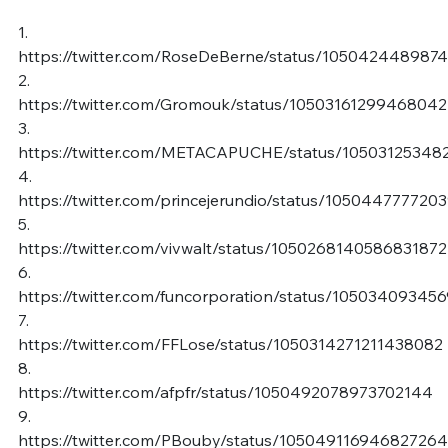
1.
https://twitter.com/RoseDeBerne/status/105042448987
2.
https://twitter.com/Gromouk/status/1050316129946804
3.
https://twitter.com/METACAPUCHE/status/1050312534
4.
https://twitter.com/princejerundio/status/10504477772
5.
https://twitter.com/vivwalt/status/1050268140586831872
6.
https://twitter.com/funcorporation/status/1050340934
7.
https://twitter.com/FFLose/status/1050314271211438082
8.
https://twitter.com/afpfr/status/1050492078973702144
9.
https://twitter.com/PBouby/status/10504911694682726