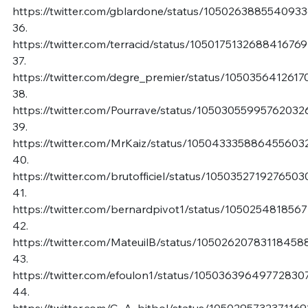
https://twitter.com/gblardone/status/105026388554093
36.
https://twitter.com/terracid/status/1050175132688416769
37.
https://twitter.com/degre_premier/status/105035641261
38.
https://twitter.com/Pourrave/status/10503055995762032
39.
https://twitter.com/MrKaiz/status/105043335886455603
40.
https://twitter.com/brutofficiel/status/1050352719276503
41.
https://twitter.com/bernardpivot1/status/105025481856
42.
https://twitter.com/MateuilB/status/10502620783118458
43.
https://twitter.com/efoulon1/status/10503639649772830
44.