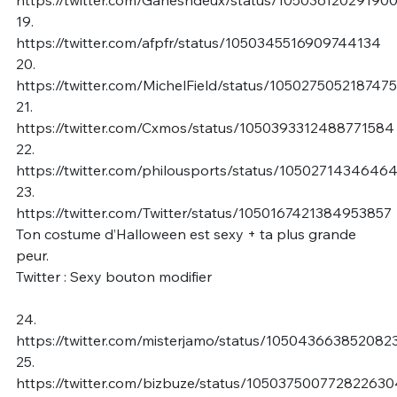
https://twitter.com/Ganeshdeux/status/10503612029190
19.
https://twitter.com/afpfr/status/1050345516909744134
20.
https://twitter.com/MichelField/status/105027505218747
21.
https://twitter.com/Cxmos/status/1050393312488771584
22.
https://twitter.com/philousports/status/1050271434646
23.
https://twitter.com/Twitter/status/1050167421384953857
Ton costume d’Halloween est sexy + ta plus grande
peur.
Twitter : Sexy bouton modifier
24.
https://twitter.com/misterjamo/status/10504366385208
25.
https://twitter.com/bizbuze/status/105037500772822630