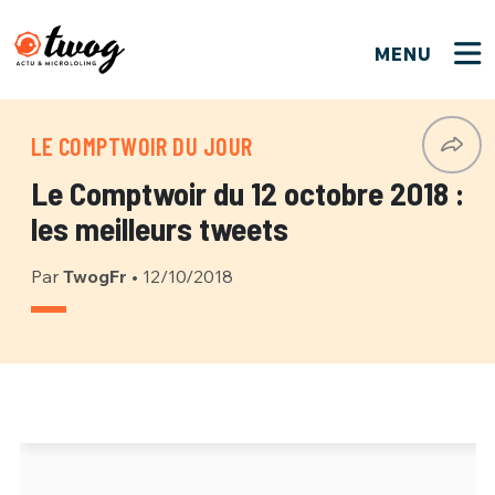
MENU
FERMER
FERMER
Bienvenue !
VOTRE PARTICIPATION
LE COMPTWOIR DU JOUR
Que souhaitez-vous proposer ?
JE M'INSCRIS
Le Comptwoir du 12 octobre 2018 :
PSEUDO
*
Quelques tweets
les meilleurs tweets
Connexion
Par
TwogFr
•
12/10/2018
EMAIL
*
C'EST PARTI
PSEUDO
Ma propre sélection
PASSWORD
*
Mot de passe perdu ?
MOT DE PASSE
M'INSCRIRE
ME CONNECTER
JE M'INSCRIS
CONNEXION