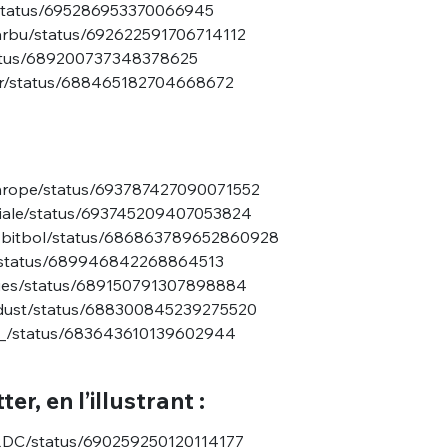
n/status/695286953370066945
Barbu/status/692622591706714112
status/689200737348378625
eur/status/688465182704668672
thrope/status/693787427090071552
Gniale/status/693745209407053824
usAbitbol/status/686863789652860928
k/status/689946842268864513
odies/status/689150791307898884
ardust/status/688300845239275520
ina_/status/683643610139602944
er, en l’illustrant :
LRDC/status/690259250120114177