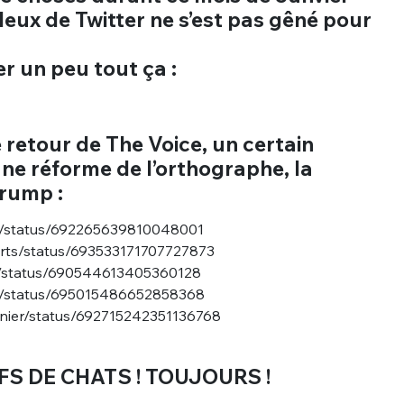
leux de Twitter ne s’est pas gêné pour
 un peu tout ça :
retour de The Voice, un certain
ne réforme de l’orthographe, la
Trump :
uk/status/692265639810048001
ports/status/693533171707727873
ora/status/690544613405360128
al/status/695015486652858368
unier/status/692715242351136768
IFS DE CHATS ! TOUJOURS !