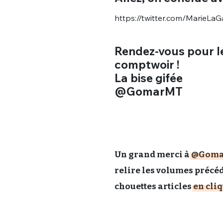
tweets
PASSWORD
*
https://twitter.com/MarieL
C'EST PARTI
Rendez-vous pour l
JE M'INS
comptwoir !
La bise gifée
@GomarMT
Un grand merci à
@Goma
relire les volumes précé
chouettes articles
en cliq