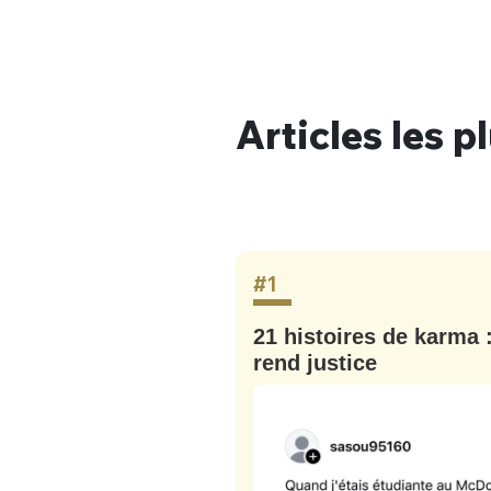
Articles les p
#1
 le candidat
21 histoires de karma 
ait (c’est une
rend justice