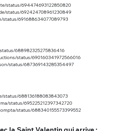
Tote/status/694474693122850820
iande/status/692424708961230849
vsn/status/691688634077089793
ier/status/688982325275836416
nue !
Con
oductions/status/690160341972566016
dison/status/687369143285354497
PSEUDO
oue/status/688136188083843073
-vous proposer ?
Karma/status/695225212397342720
lacompta/status/688340155573399552
MOT DE PASSE
s
Ma propre
c la Saint Valentin qui arrive :