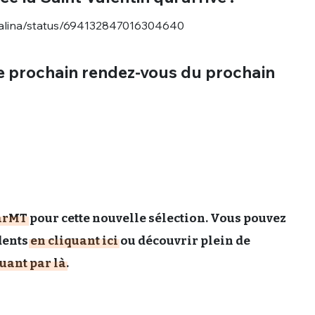
sélection
aGalina/status/694132847016304640
CO
M'INSCRIRE
e prochain rendez-vous du prochain
CRIS
ME CONNECTER
rMT
pour cette nouvelle sélection. Vous pouvez
dents
en cliquant ici
ou découvrir plein de
uant par là
.