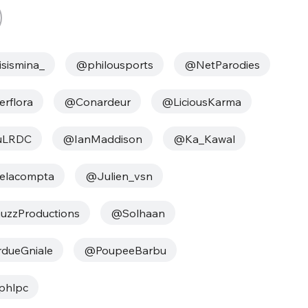
sismina_
@philousports
@NetParodies
erflora
@Conardeur
@LiciousKarma
uLRDC
@IanMaddison
@‏Ka_Kawal
elacompta
@Julien_vsn
zzProductions
@Solhaan
dueGniale
@PoupeeBarbu
hlpc