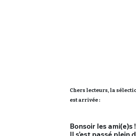
Chers lecteurs, la sélect
est arrivée :
Bonsoir les ami(e)s !
Il s’est passé plein