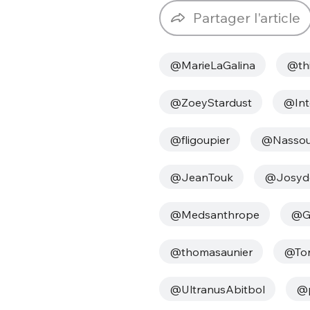
Partager l'article
@MarieLaGalina
@thi
@ZoeyStardust
@Int
@fligoupier
@Nasso
@JeanTouk
@Josyd
@Medsanthrope
@Gu
@thomasaunier
@Tor
@UltranusAbitbol
@p