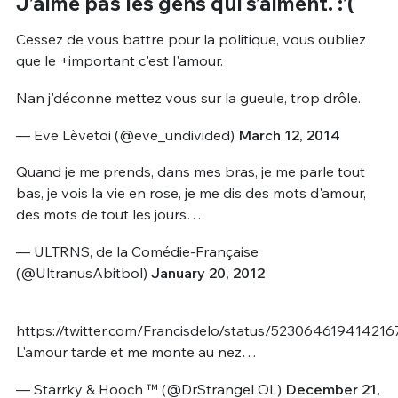
J’aime pas les gens qui s’aiment. :’(
Cessez de vous battre pour la politique, vous oubliez
que le +important c'est l'amour.
Nan j'déconne mettez vous sur la gueule, trop drôle.
— Eve Lèvetoi (@eve_undivided)
March 12, 2014
Quand je me prends, dans mes bras, je me parle tout
bas, je vois la vie en rose, je me dis des mots d'amour,
des mots de tout les jours…
— ULTRNS, de la Comédie-Française
(@UltranusAbitbol)
January 20, 2012
https://twitter.com/Francisdelo/status/523064619414216
L'amour tarde et me monte au nez…
— Starrky & Hooch ™️ (@DrStrangeLOL)
December 21,