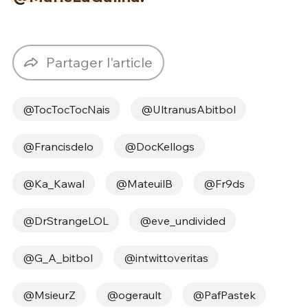
Partager l'article
@TocTocTocNais
@UltranusAbitbol
@Francisdelo
@DocKellogs
@‏Ka_Kawal
@MateuilB
@Fr9ds
@DrStrangeLOL
@eve_undivided
@G_A_bitbol
@intwittoveritas
@MsieurZ
@ogerault
@PafPastek