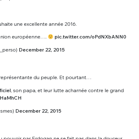
haite une excellente année 2016.
'Union européenne….
pic.twitter.com/oPdNXbANN0
l_perso)
December 22, 2015
 représentante du peuple. Et pourtant…
iciel
, son papa, et leur lutte acharnée contre le grand
7gHaMhCH
ismes)
December 22, 2015
du pouvoir par Erdogan ne se fait pas dans la douceur.