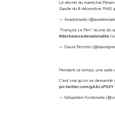
Le décret du maréchal Pétain
Gaulle du 8 décembre 1940.
— Axadrezado (@axadrezad
"François Le Pen": la une du 
#decheancedenationalite
(v
— David Perrotin (@davidper
Bienve
Pendant ce temps, une salle 
PSEUDO
*
C'est vrai qu'on se demande 
VOTRE PARTICIPATION
Que souhaitez
pic.twitter.com/gAALsPit3Y
— Sébastien Fontenelle (@vi
EMAIL
*
Quelque