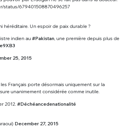
gur/status/679401508870496257
i héréditaire. Un espoir de paix durable ?
istre indien au
#Pakistan
, une première depuis plus de
pae9XB3
mber 25, 2015
e les Français porte désormais uniquement sur la
esure unanimement considérée comme inutile.
er 2012.
#Déchéancedenationalité
raoui)
December 27, 2015