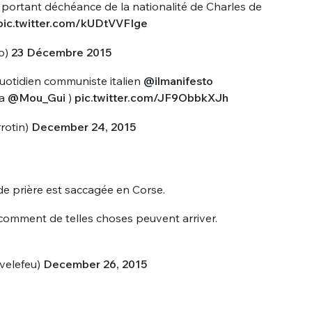
 portant déchéance de la nationalité de Charles de
pic.twitter.com/kUDtVVFIge
o)
23 Décembre 2015
quotidien communiste italien
@ilmanifesto
ia
@Mou_Gui
)
pic.twitter.com/JF9ObbkXJh
rotin)
December 24, 2015
nue !
Con
de prière est saccagée en Corse.
PSEUDO
comment de telles choses peuvent arriver.
-vous proposer ?
velefeu)
December 26, 2015
MOT DE PASSE
s
Ma propre