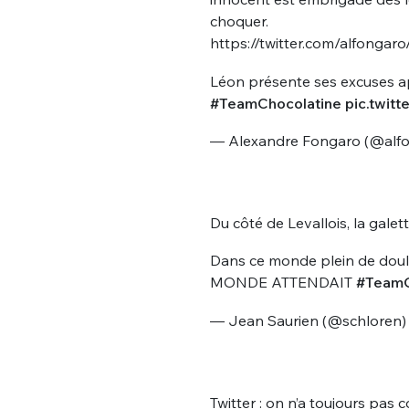
choquer.
https://twitter.com/alfonga
Léon présente ses excuses apr
#TeamChocolatine
pic.twi
— Alexandre Fongaro (@alf
Du côté de Levallois, la galett
Dans ce monde plein de dou
MONDE ATTENDAIT
#TeamG
— Jean Saurien (@schloren
Twitter : on n’a toujours p