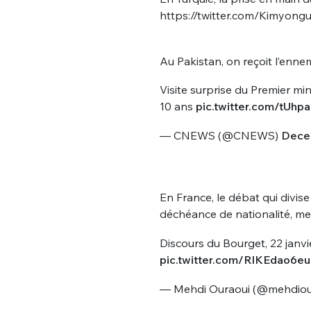
https://twitter.com/Kimyon
Au Pakistan, on reçoit l’ennem
Visite surprise du Premier min
10 ans
pic.twitter.com/tUh
— CNEWS (@CNEWS)
Dece
En France, le débat qui divis
déchéance de nationalité, m
Discours du Bourget, 22 janvi
pic.twitter.com/RlKEdao6eu
— Mehdi Ouraoui (@mehdiou