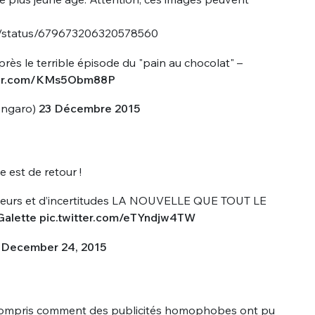
ro/status/679673206320578560
ès le terrible épisode du "pain au chocolat" –
tter.com/KMs5Obm88P
ongaro)
23 Décembre 2015
e est de retour !
leurs et d’incertitudes LA NOUVELLE QUE TOUT LE
alette
pic.twitter.com/eTYndjw4TW
)
December 24, 2015
as compris comment des publicités homophobes ont pu