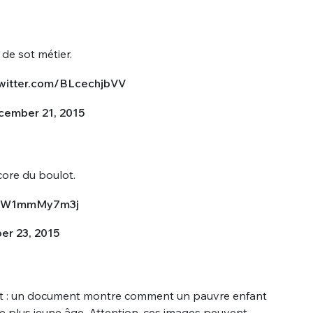
sélection
CO
 de sot métier.
M'INSCRIRE
CRIS
twitter.com/BLcechjbVV
ME CONNECTER
ember 21, 2015
ore du boulot.
om/W1mmMy7m3j
r 23, 2015
st : un document montre comment un pauvre enfant
e plus jeune âge. Attention, ces images peuvent