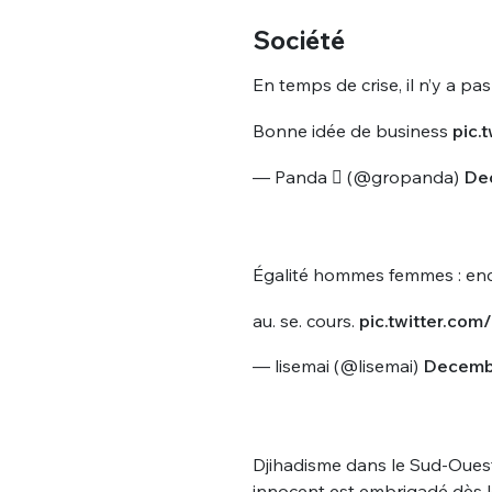
tweets
PASSWORD
*
Société
En temps de crise, il n’y a pas
C'EST PARTI
JE M'INS
Bonne idée de business
pic.
— Panda  (@gropanda)
Dec
Égalité hommes femmes : enc
au. se. cours.
pic.twitter.c
— lisemai (@lisemai)
Decembe
Djihadisme dans le Sud-Oue
innocent est embrigadé dès l