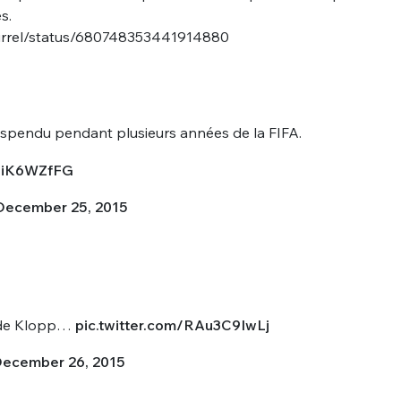
s.
Burrel/status/680748353441914880
i suspendu pendant plusieurs années de la FIFA.
kMiK6WZfFG
December 25, 2015
 de Klopp…
pic.twitter.com/RAu3C9IwLj
ecember 26, 2015