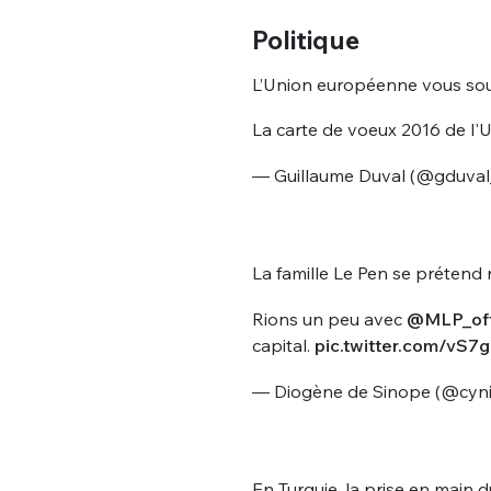
Politique
L’Union européenne vous sou
La carte de voeux 2016 de l
— Guillaume Duval (@gduva
La famille Le Pen se prétend
Rions un peu avec
@MLP_off
capital.
pic.twitter.com/vS
— Diogène de Sinope (@cyn
En Turquie, la prise en main 