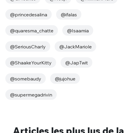
@princedesalina
@ifalas
@quaresma_chatte
@Isaamia
@SeriousCharly
@JackMariole
@ShaakeYourKitty
@JapTwit
@somebaudy
@jujohue
@supermegadrivin
Articles les plus lus de la