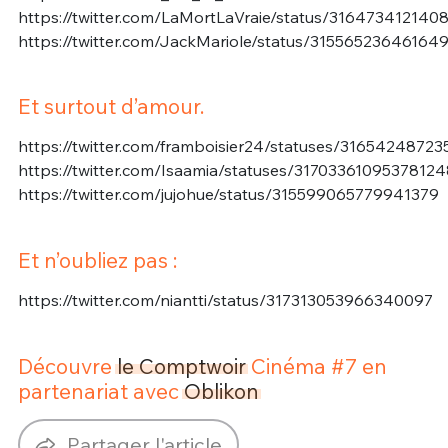
https://twitter.com/LaMortLaVraie/status/316473412140
https://twitter.com/JackMariole/status/31556523646164
Et surtout d’amour.
https://twitter.com/framboisier24/statuses/3165424872
https://twitter.com/Isaamia/statuses/31703361095378124
https://twitter.com/jujohue/status/315599065779941379
Et n’oubliez pas :
https://twitter.com/niantti/status/317313053966340097
Découvre
le Comptwoir
Cinéma #7 en
partenariat avec
Oblikon
Partager l'article