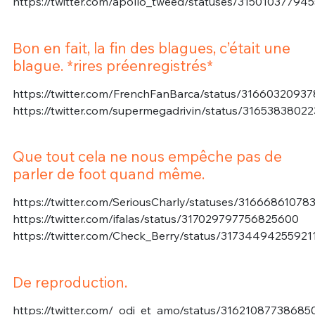
https://twitter.com/apollo_tweed/statuses/31501037794
Bon en fait, la fin des blagues, c’était une
blague. *rires préenregistrés*
https://twitter.com/FrenchFanBarca/status/3166032093
https://twitter.com/supermegadrivin/status/3165383802
Que tout cela ne nous empêche pas de
parler de foot quand même.
https://twitter.com/SeriousCharly/statuses/3166686107
https://twitter.com/ifalas/status/317029797756825600
https://twitter.com/Check_Berry/status/31734494255921
De reproduction.
https://twitter.com/_odi_et_amo/status/31621087738685