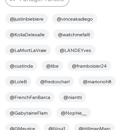
@justinbiebiere
@vinceakadiego
@KoliaDelesalle
@watchmefalll
@LaMortLaVraie
@LANDEYves
@custinda
@libe
@framboisier24
@LoleB
@fredcocharl
@marionoh8
@FrenchFanBarca
@niantti
@GabytaineFlam
@Nophie__
@GMeurice
@Nouj1
@HillmanMarc