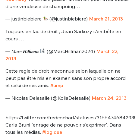
d'une vendeuse de shampoing…
— justinbiebiere
(@justinbiebiere)
March 21, 2013
Toujours en fac de droit , Jean Sarkozy s'embête en
cours …
— 𝑀𝑎𝑟𝑐 𝑯𝒊𝒍𝒍𝒎𝒂𝒏
(@MarcHillman2024)
March 22,
2013
Cette règle de droit méconnue selon laquelle on ne
peut pas être mis en examen sans son propre accord
et celui de ses amis.
#ump
— Nicolas Delesalle (@KoliaDelesalle)
March 24, 2013
https://twitter.com/fredcocharl/statuses/316647468429
Carla Bruni "enrage de ne pouvoir s'exprimer". Dans
tous les médias.
#logique