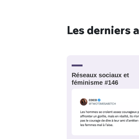
Les derniers a
Bienve
PSEUDO
*
VOTRE PARTICIPATION
Que souhaitez
Réseaux sociaux et
féminisme #146
EMAIL
*
Quelque
tweets
PASSWORD
*
C'EST PARTI