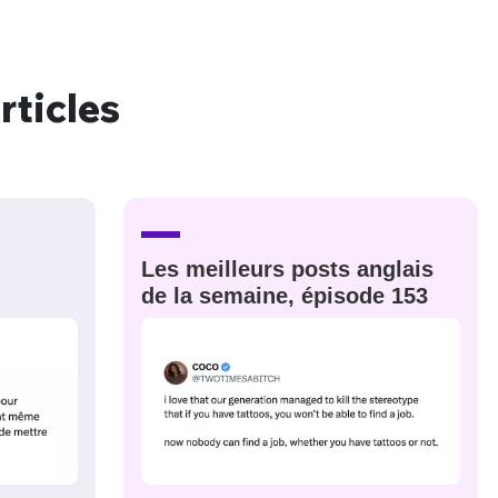
rticles
nue !
Con
PSEUDO
-vous proposer ?
Les meilleurs posts anglais
de la semaine, épisode 153
MOT DE PASSE
s
Ma propre
sélection
CO
M'INSCRIRE