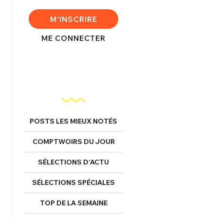
FERMER
M'INSCRIRE
ME CONNECTER
nexion
FERMER
POSTS LES MIEUX NOTÉS
Mot de passe perdu ?
COMPTWOIRS DU JOUR
Un Thread
SÉLECTIONS D’ACTU
SÉLECTIONS SPÉCIALES
NNEXION
C'EST PARTI
TOP DE LA SEMAINE