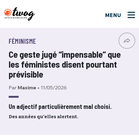
MENU
FERMER
FERMER
Bienvenue !
VOTRE PARTICIPATION
FÉMINISME
Que souhaitez-vous proposer ?
JE M'INSCRIS
Ce geste jugé “impensable” que
PSEUDO
*
Quelques tweets
les féministes disent pourtant
Connexion
prévisible
EMAIL
*
C'EST PARTI
PSEUDO
Par
Maxime
•
11/05/2026
Ma propre sélection
PASSWORD
*
Un adjectif particulièrement mal choisi.
Mot de passe perdu ?
MOT DE PASSE
Des années qu’elles alertent.
M'INSCRIRE
ME CONNECTER
JE M'INSCRIS
CONNEXION