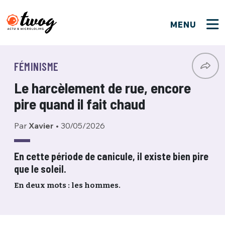
MENU
FERMER
FERMER
Bienvenue !
VOTRE PARTICIPATION
FÉMINISME
Que souhaitez-vous proposer ?
JE M'INSCRIS
Le harcèlement de rue, encore
PSEUDO
*
Quelques tweets
pire quand il fait chaud
Connexion
Par
Xavier
•
30/05/2026
EMAIL
*
C'EST PARTI
PSEUDO
Ma propre sélection
En cette période de canicule, il existe bien pire
que le soleil.
PASSWORD
*
Mot de passe perdu ?
MOT DE PASSE
En deux mots : les hommes.
M'INSCRIRE
ME CONNECTER
JE M'INSCRIS
CONNEXION