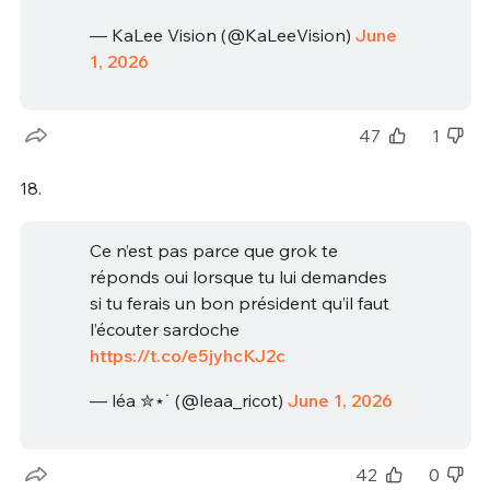
— KaLee Vision (@KaLeeVision)
June
1, 2026
47
1
18.
Ce n’est pas parce que grok te
réponds oui lorsque tu lui demandes
si tu ferais un bon président qu’il faut
l’écouter sardoche
https://t.co/e5jyhcKJ2c
— léa ✮⋆˙ (@leaa_ricot)
June 1, 2026
42
0