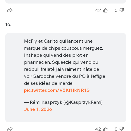
42
0
16.
McFly et Carlito qui lancent une
marque de chips couscous merguez,
Inshape qui vend des prot en
pharmacien, Squeezie qui vend du
redbull frelaté j’ai vraiment hâte de
voir Sardoche vendre du PQ à l’effigie
de ses idées de merde.
pic.twitter.com/V5KfHkNR1S
— Rémi Kasprzyk (@KasprzykRemi)
June 1, 2026
42
0