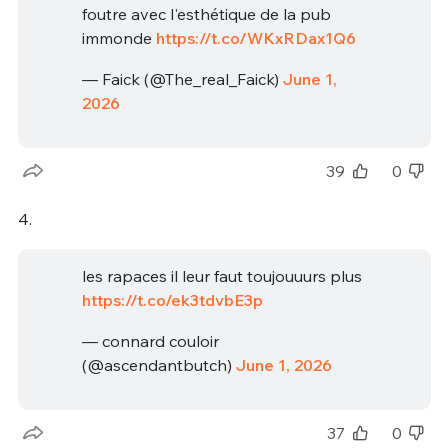
foutre avec l'esthétique de la pub
immonde
https://t.co/WKxRDax1Q6
— Faick (@The_real_Faick)
June 1,
2026
39
0
4.
les rapaces il leur faut toujouuurs plus
https://t.co/ek3tdvbE3p
— connard couloir
(@ascendantbutch)
June 1, 2026
37
0