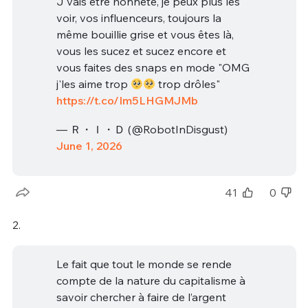
J'vais être honnête, je peux plus les
voir, vos influenceurs, toujours la
même bouillie grise et vous êtes là,
vous les sucez et sucez encore et
vous faites des snaps en mode "OMG
j'les aime trop
trop drôles"
https://t.co/Im5LHGMJMb
— Ｒ・Ｉ・Ｄ (@RobotInDisgust)
June 1, 2026
41
0
2.
Le fait que tout le monde se rende
compte de la nature du capitalisme à
savoir chercher à faire de l’argent