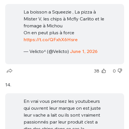
La boisson a Squeezie , La pizza à
Mister V, les chips à Mcfly Carlito et le
fromage à Michou
On en peut plus à force
https://t.co/QFxhX6Hsre
— Velicto⁴ (@Velicto)
June 1, 2026
38
0
14.
En vrai vous pensez les youtubeurs
qui ouvrent leur marque on est juste
leur vache a lait ou ils sont vraiment
passionnés par leur produit c’est a
dire des chips dans ce cas la