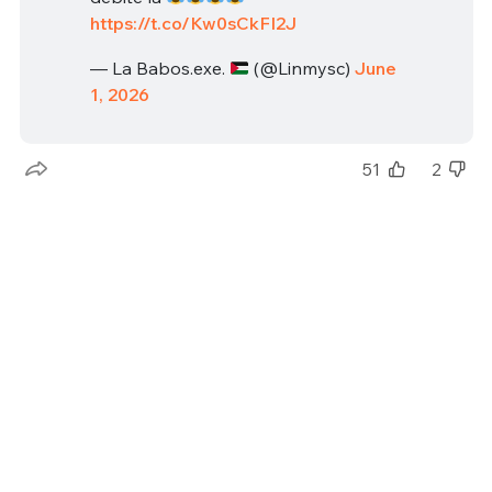
https://t.co/Kw0sCkFI2J
— La Babos.exe.
(@Linmysc)
June
1, 2026
51
2