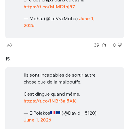
https://t.co/MIMl2foj57
— Moha. (@LeVraiMoha)
June 1,
2026
39
0
15.
Ils sont incapables de sortir autre
chose que de la malbouffe.
C’est dingue quand même.
https://t.co/fNBr3aj5XK
— ElPolakos
(@David__5120)
June 1, 2026