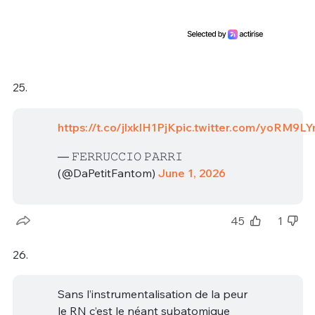
25.
https://t.co/jlxklH1PjK
pic.twitter.com/yoRM9L
— 𝙵𝙴𝚁𝚁𝚄𝙲𝙲𝙸𝙾 𝙿𝙰𝚁𝚁𝙸
(@DaPetitFantom)
June 1, 2026
45
1
26.
Sans l’instrumentalisation de la peur
le RN c’est le néant subatomique