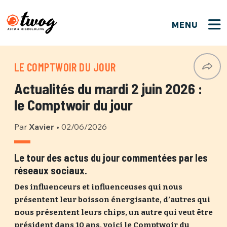
MENU
FERMER
FERMER
Bienvenue !
VOTRE PARTICIPATION
LE COMPTWOIR DU JOUR
Que souhaitez-vous proposer ?
JE M'INSCRIS
Actualités du mardi 2 juin 2026 :
PSEUDO
*
Quelques tweets
le Comptwoir du jour
Connexion
Par
Xavier
•
02/06/2026
EMAIL
*
C'EST PARTI
PSEUDO
Ma propre sélection
Le tour des actus du jour commentées par les
réseaux sociaux.
PASSWORD
*
Mot de passe perdu ?
MOT DE PASSE
Des influenceurs et influenceuses qui nous
M'INSCRIRE
présentent leur boisson énergisante, d’autres qui
nous présentent leurs chips, un autre qui veut être
ME CONNECTER
JE M'INSCRIS
président dans 10 ans, voici le Comptwoir du
CONNEXION