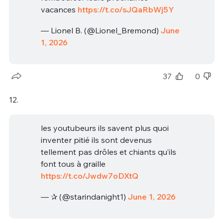
vacances
https://t.co/sJQaRbWj5Y
— Lionel B. (@Lionel_Bremond)
June
1, 2026
37
0
12.
les youtubeurs ils savent plus quoi
inventer pitié ils sont devenus
tellement pas drôles et chiants qu’ils
font tous à graille
https://t.co/Jwdw7oDXtQ
— ✰ (@starindanight1)
June 1, 2026