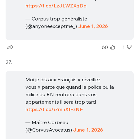
https://t.co/LzJLWZXqDq
— Corpus trop généraliste
(@anyoneexceptme_)
June 1, 2026
60
1
27.
Moi je dis aux Français « réveillez
vous » parce que quand la police ou la
milice du RN rentrera dans vos
appartements il sera trop tard
https://t.co/i7mhXIFzNF
— Maître Corbeau
(@CorvusAvocatus)
June 1, 2026