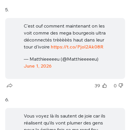
5.
C'est ouf comment maintenant on les
voit comme des mega bourgeois ultra
déconnectés trèèèèès haut dans leur
tour d'ivoire
https://t.co/Pjol2Ak08R
— Matthieeeeeu (@Matthieeeeeu)
June 1, 2026
39
0
6.
Vous voyez là ils sautent de joie car ils
réalisent qu’ils vont plumer des gens
pour la énième fois ça me rend fou