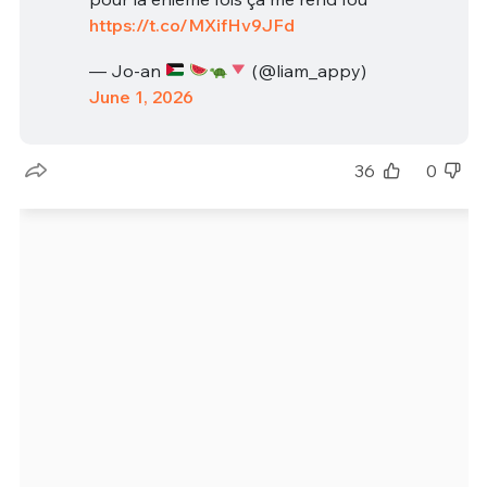
https://t.co/MXifHv9JFd
— Jo-an
(@liam_appy)
June 1, 2026
36
0