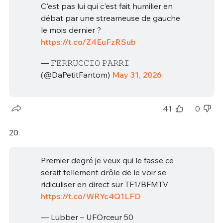
C'est pas lui qui c'est fait humilier en
débat par une streameuse de gauche
le mois dernier ?
https://t.co/Z4EuFzRSub
— 𝙵𝙴𝚁𝚁𝚄𝙲𝙲𝙸𝙾 𝙿𝙰𝚁𝚁𝙸
(@DaPetitFantom)
May 31, 2026
41
0
20.
Premier degré je veux qui le fasse ce
serait tellement drôle de le voir se
ridiculiser en direct sur TF1/BFMTV
https://t.co/WRYc4Q1LFD
— Lubber – UFOrceur 50