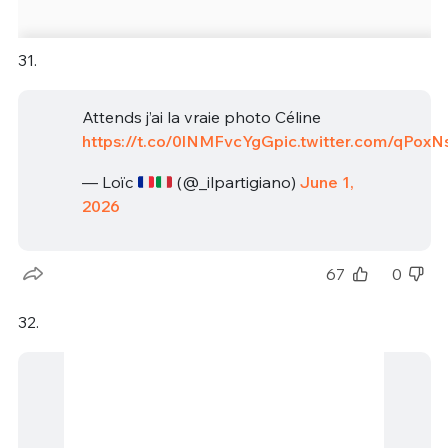
31.
Attends j’ai la vraie photo Céline
https://t.co/0lNMFvcYgG
pic.twitter.com/qPox
— Loïc
(@_ilpartigiano)
June 1,
2026
67
0
32.
Je confirme je viens de recevoir cette
photo de Paris plutôt inquiétante,
j'espère que la Tour Eiffel pourra