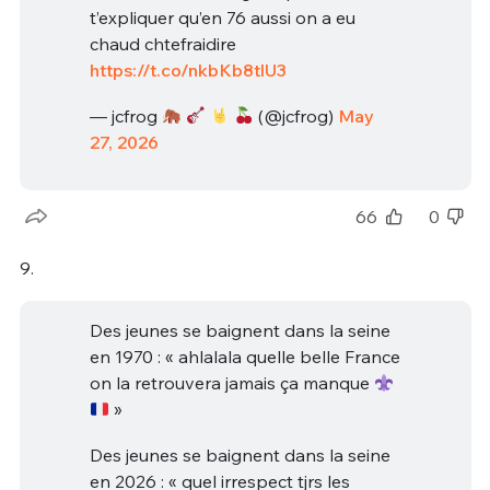
t’expliquer qu’en 76 aussi on a eu
chaud chtefraidire
https://t.co/nkbKb8tlU3
— jcfrog
(@jcfrog)
May
27, 2026
66
0
9.
Des jeunes se baignent dans la seine
en 1970 : « ahlalala quelle belle France
on la retrouvera jamais ça manque
»
Des jeunes se baignent dans la seine
en 2026 : « quel irrespect tjrs les