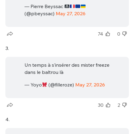
— Pierre Beyssac
(@pbeyssac)
May 27, 2026
74
0
3.
Un temps à s’insérer des mister freeze
dans le baltrou là
— Yoyo
(@filleroze)
May 27, 2026
30
2
4.