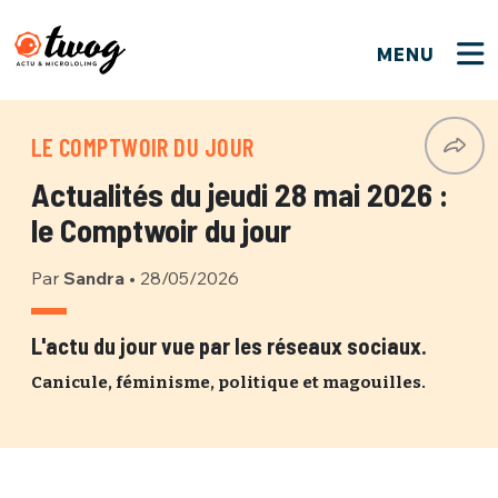
MENU
FERMER
FERMER
Bienvenue !
VOTRE PARTICIPATION
LE COMPTWOIR DU JOUR
Que souhaitez-vous proposer ?
JE M'INSCRIS
Actualités du jeudi 28 mai 2026 :
PSEUDO
*
Quelques tweets
le Comptwoir du jour
Connexion
Par
Sandra
•
28/05/2026
EMAIL
*
C'EST PARTI
PSEUDO
Ma propre sélection
L'actu du jour vue par les réseaux sociaux.
PASSWORD
*
Canicule, féminisme, politique et magouilles.
Mot de passe perdu ?
MOT DE PASSE
M'INSCRIRE
ME CONNECTER
JE M'INSCRIS
CONNEXION