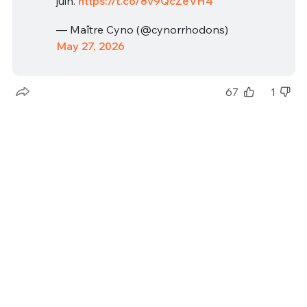
juin.
https://t.co/8v9QcZeVH4
— Maître Cyno (@cynorrhodons)
May 27, 2026
67
1