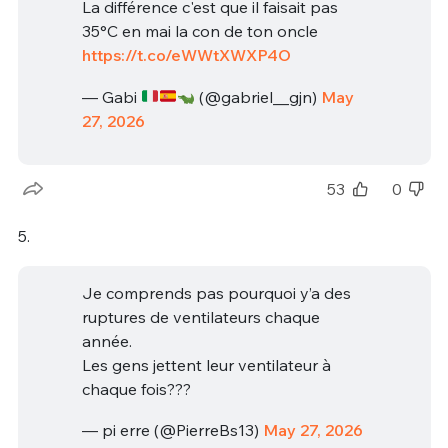
La différence c'est que il faisait pas
35°C en mai la con de ton oncle
https://t.co/eWWtXWXP4O
— Gabi
(@gabriel__gjn)
May
27, 2026
53
0
5.
Je comprends pas pourquoi y’a des
ruptures de ventilateurs chaque
année.
Les gens jettent leur ventilateur à
chaque fois???
— pi erre (@PierreBs13)
May 27, 2026