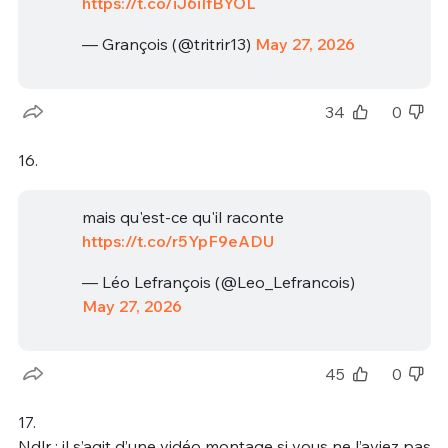
https://t.co/iJ6iIfBYOL
— Grançois (@tritrir13)
May 27, 2026
34
0
16.
mais qu'est-ce qu'il raconte
https://t.co/r5YpF9eADU
— Léo Lefrançois (@Leo_Lefrancois)
May 27, 2026
45
0
17.
Ndlr : il s’agit d’une vidéo montage si vous ne l’aviez pas