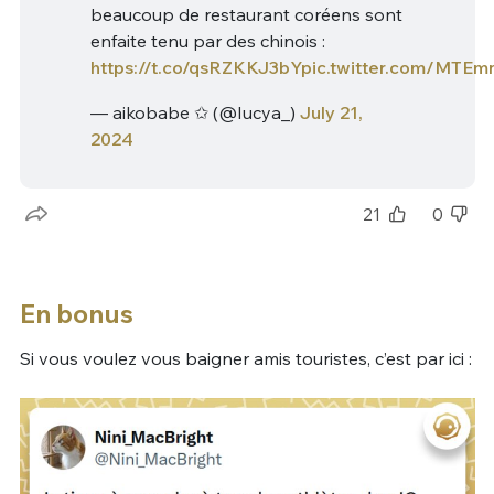
beaucoup de restaurant coréens sont
enfaite tenu par des chinois :
https://t.co/qsRZKKJ3bY
pic.twitter.com/MTE
— aikobabe ✩ (@Iucya_)
July 21,
2024
21
0
En bonus
Si vous voulez vous baigner amis touristes, c’est par ici :