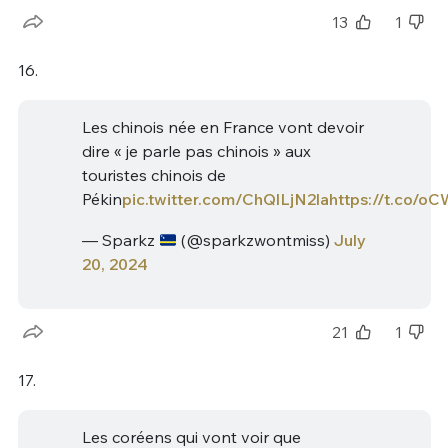
13
1
16.
Les chinois née en France vont devoir
dire « je parle pas chinois » aux
touristes chinois de
Pékin
pic.twitter.com/ChQlLjN2la
https://t.co/
— Sparkz
(@sparkzwontmiss)
July
20, 2024
21
1
17.
Les coréens qui vont voir que