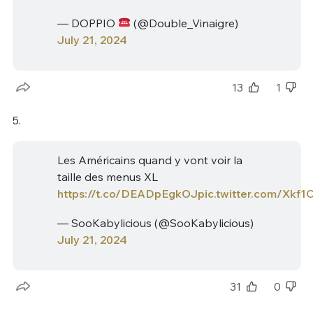
— DOPPIO
(@Double_Vinaigre)
July 21, 2024
13
1
5.
Les Américains quand y vont voir la
taille des menus XL
https://t.co/DEADpEgkOJ
pic.twitter.com/Xkf1
— SooKabylicious (@SooKabylicious)
July 21, 2024
31
0