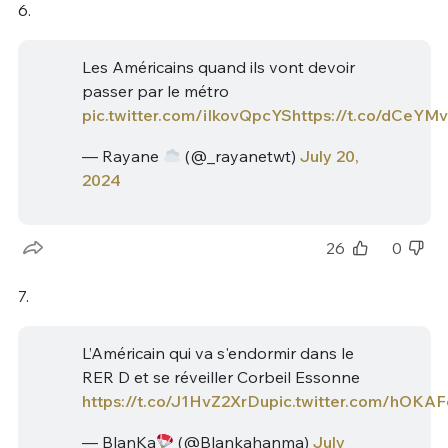
6.
Les Américains quand ils vont devoir
passer par le métro
pic.twitter.com/iIkovQpcYS
https://t.co/dCeYM
— Rayane
(@_rayanetwt)
July 20,
2024
26
0
7.
L’Américain qui va s'endormir dans le
RER D et se réveiller Corbeil Essonne
https://t.co/J1HvZ2XrDu
pic.twitter.com/hOKA
— BlanKa
(@Blankahanma)
July