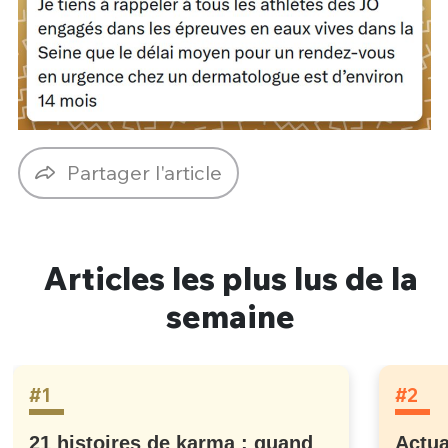
Partager l'article
Articles les plus lus de la
semaine
#1
#2
21 histoires de karma : quand
Actua