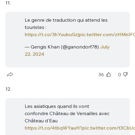
11.
Le genre de traduction qui attend les
touristes :
https://t.co/3hYuubuGrj
pic.twitter.com/zHMnI
— Gengis Khan (@ganondorf78)
July
22, 2024
36
0
12.
Les asiatiques quand ils vont
confondre Château de Versailles avec
Château d'Eau
https://t.co/4tbqWYauH1
pic.twitter.com/t3CbU