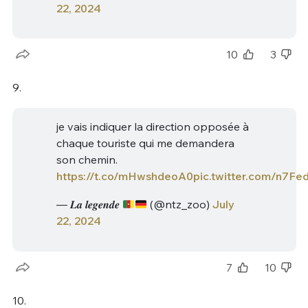
22, 2024
10
3
9.
je vais indiquer la direction opposée à
chaque touriste qui me demandera
son chemin.
https://t.co/mHwshdeoA0
pic.twitter.com/n7F
— 𝑳𝒂 𝒍𝒆𝒈𝒆𝒏𝒅𝒆
(@ntz_zoo)
July
22, 2024
7
10
10.