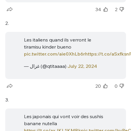
34
2
2.
Les italiens quand ils verront le
tiramisu kinder bueno
pic.twitter.com/aie0XhLb6r
https://t.co/aSxfksn
— غزال (@qtitaaaa)
July 22, 2024
20
0
3.
Les japonais qui vont voir des sushis
banane nutella
https://t.co/axJKL1KMRk
pic.twitter.com/byPe