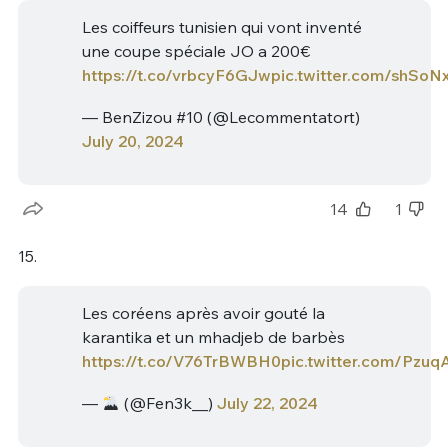
Les coiffeurs tunisien qui vont inventé
une coupe spéciale JO a 200€
https://t.co/vrbcyF6GJw
pic.twitter.com/shSoN
— BenZizou #10 (@Lecommentatort)
July 20, 2024
14
1
15.
Les coréens après avoir gouté la
karantika et un mhadjeb de barbès
https://t.co/V76TrBWBH0
pic.twitter.com/Pzu
—
(@Fen3k__)
July 22, 2024