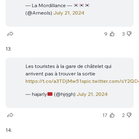
— La Mordillance —
(@Arneols)
July 21, 2024
9
3
13.
Les touristes à la gare de châtelet qui
arrivent pas à trouver la sortie
https://t.co/a3TDjMw51s
pic.twitter.com/sY2Q
— hajarly
(@hjrjgh)
July 21, 2024
17
2
14.