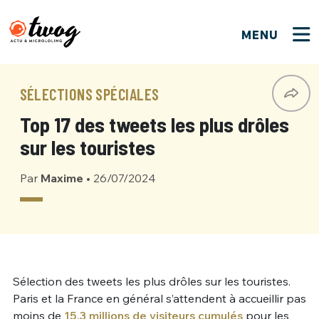
MENU
FERMER
FERMER
Bienvenue !
VOTRE PARTICIPATION
SÉLECTIONS SPÉCIALES
Que souhaitez-vous proposer ?
JE M'INSCRIS
Top 17 des tweets les plus drôles
PSEUDO
*
Quelques tweets
sur les touristes
Connexion
Par
Maxime
•
26/07/2024
EMAIL
*
C'EST PARTI
PSEUDO
Ma propre sélection
PASSWORD
*
Mot de passe perdu ?
MOT DE PASSE
M'INSCRIRE
Sélection des tweets les plus drôles sur les touristes.
Paris et la France en général s’attendent à accueillir pas
ME CONNECTER
JE M'INSCRIS
moins de
15,3 millions de visiteurs cumulés
pour les
CONNEXION