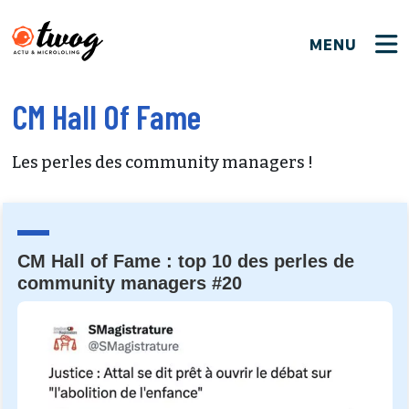
MENU
FERMER
FERMER
Bienvenue !
CM Hall Of Fame
VOTRE PARTICIPATION
Que souhaitez-vous proposer ?
JE M'INSCRIS
Les perles des community managers !
PSEUDO
*
Quelques tweets
Connexion
EMAIL
*
C'EST PARTI
PSEUDO
CM Hall of Fame : top 10 des perles de
Ma propre sélection
community managers #20
PASSWORD
*
Mot de passe perdu ?
MOT DE PASSE
M'INSCRIRE
ME CONNECTER
JE M'INSCRIS
CONNEXION