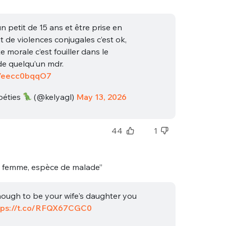
 petit de 15 ans et être prise en
it de violences conjugales c’est ok,
te morale c’est fouiller dans le
e quelqu’un mdr.
co/eecc0bqqO7
péties
(@kelyagl)
May 13, 2026
nue !
Con
44
1
PSEUDO
e ta femme, espèce de malade”
-vous proposer ?
nough to be your wife's daughter you
MOT DE PASSE
tps://t.co/RFQX67CGC0
s
Ma propre