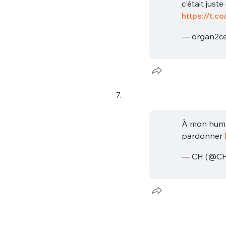
c'était jus
https://t.
— organ2ce
7.
À mon humbl
pardonner
— CH (@CH