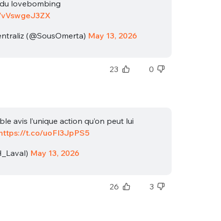
te du lovebombing
co/vVswgeJ3ZX
ntraliz (@SousOmerta)
May 13, 2026
23
0
e avis l’unique action qu’on peut lui
https://t.co/uoFI3JpPS5
_Laval)
May 13, 2026
26
3