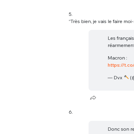
5.
“Très bien, je vais le faire mo
Les français
réarmemen
Macron :
https://t.
— Dvx
(
6.
Donc son re