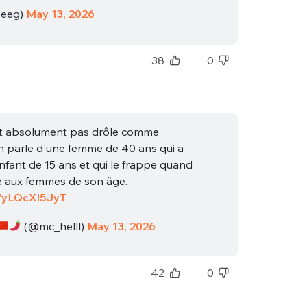
eeg)
May 13, 2026
38
0
est absolument pas drôle comme
On parle d'une femme de 40 ans qui a
fant de 15 ans et qui le frappe quand
sse aux femmes de son âge.
co/yLQcXI5JyT
(@mc_helll)
May 13, 2026
42
0