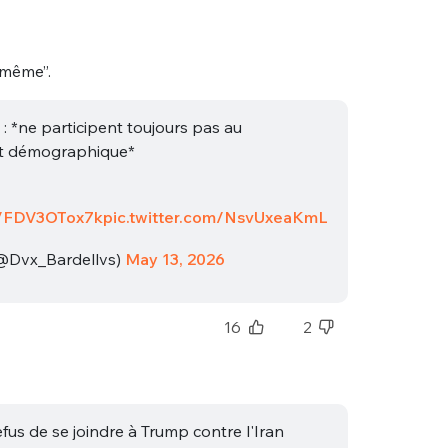
i-même”.
 : *ne participent toujours pas au
t démographique*
co/FDV3OTox7k
pic.twitter.com/NsvUxeaKmL
@Dvx_Bardellvs)
May 13, 2026
16
2
fus de se joindre à Trump contre l'Iran