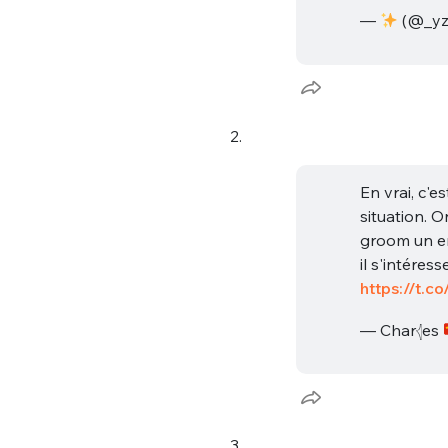
—
(@_yz
2.
En vrai, c'
situation. 
groom un en
il s'intére
https://t.
— Char𓂆es
3.