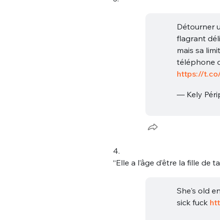
Détourner un
flagrant dél
mais sa limi
téléphone d
https://t.
— Kely Péri
Bienve
4.
PSEUDO
*
VOTRE PARTICIPATION
“Elle a l’âge d’être la fille d
Que souhaitez
She's old e
EMAIL
*
sick fuck
ht
Quelque