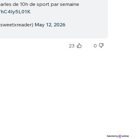
sélection
parles de 10h de sport par semaine
CO
co/hC4Iy5L01K
@sweetxreader)
May 12, 2026
M'INSCRIRE
CRIS
ME CONNECTER
23
0