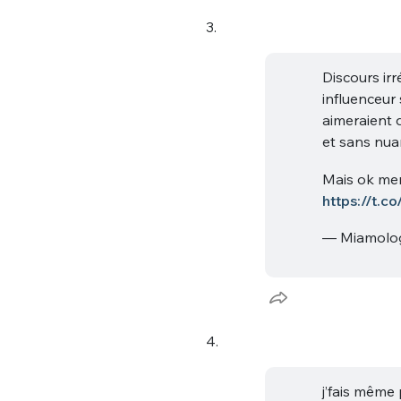
3.
Discours irr
influenceur 
aimeraient 
et sans nua
Bienve
Mais ok mer
https://t.
— Miamolo
PSEUDO
*
VOTRE PARTICIPATION
Que souhaitez
4.
EMAIL
*
Quelque
j’fais même