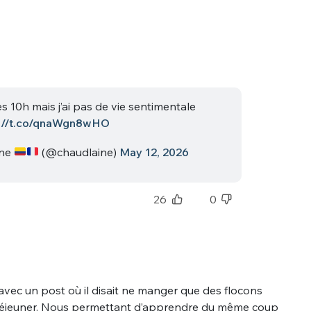
les 10h mais j’ai pas de vie sentimentale
s://t.co/qnaWgn8wHO
ine
(@chaudlaine)
May 12, 2026
26
0
p avec un post où il disait ne manger que des flocons
t déjeuner. Nous permettant d’apprendre du même coup