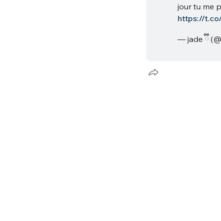
tweets
jour tu me 
PASSWORD
*
https://t.
— jade ྀི (
C'EST PARTI
JE M'INS