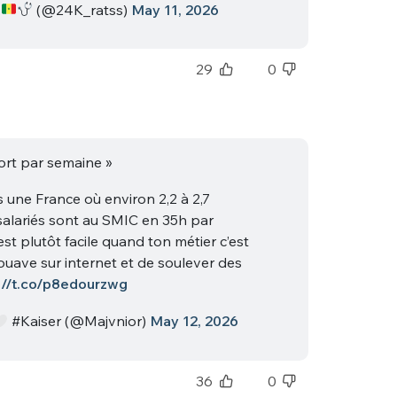
s
(@24K_ratss)
May 11, 2026
29
0
ort par semaine »
s une France où environ 2,2 à 2,7
 salariés sont au SMIC en 35h par
st plutôt facile quand ton métier c’est
zouave sur internet et de soulever des
://t.co/p8edourzwg
#Kaiser (@Majvnior)
May 12, 2026
36
0