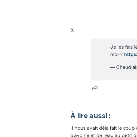
5.
Je les fais 
mdrrr
http
— Chaudla
À lire aussi :
Il nous avait déjà fait le cou
d’avoine et de l’eau au peti