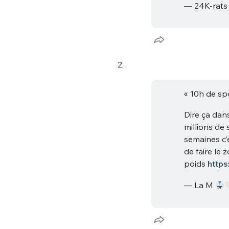
— 24K-rat
2.
« 10h de sp
Dire ça dan
millions de
semaines c’e
de faire le 
poids
https
— La M