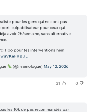
éaliste pour les gens qui ne sont pas
sport, culpabilisateur pour ceux qui
déjà avoir 2h/semaine, sans alternative
nce.
nue !
Con
ci Tibo pour tes interventions hein
co/wuVKaFRBUL
gue
(@miamologue)
May 12, 2026
PSEUDO
31
0
-vous proposer ?
MOT DE PASSE
s
Ma propre
 pas les 10k de pas recommandés par