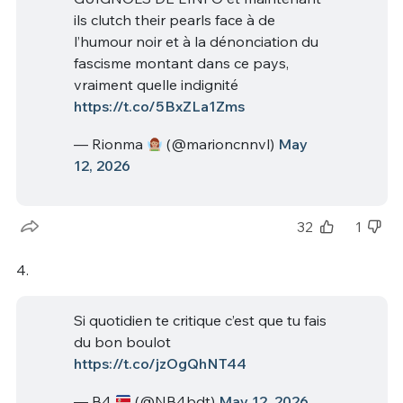
ils clutch their pearls face à de
l’humour noir et à la dénonciation du
fascisme montant dans ce pays,
vraiment quelle indignité
https://t.co/5BxZLa1Zms
— Rionma
(@marioncnnvl)
May
12, 2026
32
1
4.
Si quotidien te critique c’est que tu fais
du bon boulot
https://t.co/jzOgQhNT44
— B4
(@NB4bdt)
May 12, 2026