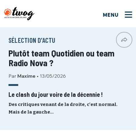
MENU
FERMER
FERMER
Bienvenue !
VOTRE PARTICIPATION
SÉLECTION D'ACTU
Que souhaitez-vous proposer ?
JE M'INSCRIS
Plutôt team Quotidien ou team
PSEUDO
*
Quelques tweets
Radio Nova ?
Connexion
Par
Maxime
•
13/05/2026
EMAIL
*
C'EST PARTI
PSEUDO
Ma propre sélection
Le clash du jour voire de la décennie !
PASSWORD
*
Des critiques venant de la droite, c’est normal.
Mot de passe perdu ?
MOT DE PASSE
Mais de la gauche…
M'INSCRIRE
ME CONNECTER
JE M'INSCRIS
CONNEXION