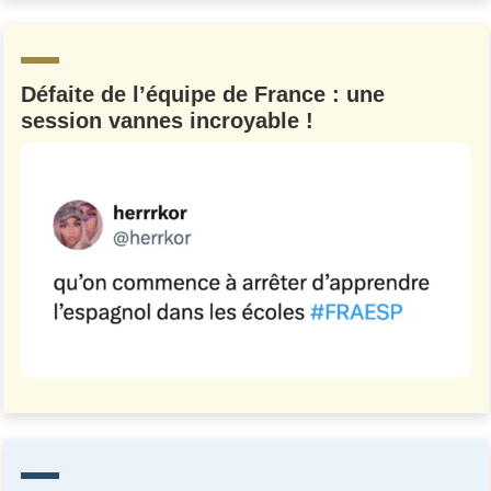
Un Thread
Défaite de l’équipe de France : une
C'EST PARTI
session vannes incroyable !