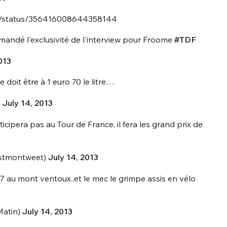
tex/status/356416008644358144
mandé l'exclusivité de l'interview pour Froome
#TDF
013
doit être à 1 euro 70 le litre…
)
July 14, 2013
cipera pas au Tour de France, il fera les grand prix de
estmontweet)
July 14, 2013
07 au mont ventoux..et le mec le grimpe assis en vélo
atin)
July 14, 2013