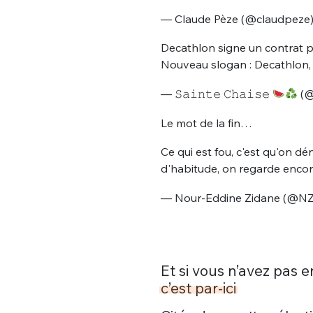
— Claude Pèze (@claudpeze
Decathlon signe un contrat pu
Nouveau slogan : Decathlon, 
— 𝚂𝚊𝚒𝚗𝚝𝚎 𝙲𝚑𝚊𝚒𝚜𝚎
(@
Le mot de la fin…
Bienve
Ce qui est fou, c'est qu'on 
d'habitude, on regarde encor
— Nour-Eddine Zidane (@NZ
PSEUDO
*
VOTRE PARTICIPATION
Que souhaitez
Et si vous n’avez pas 
EMAIL
*
c’est par-ici
Quelque