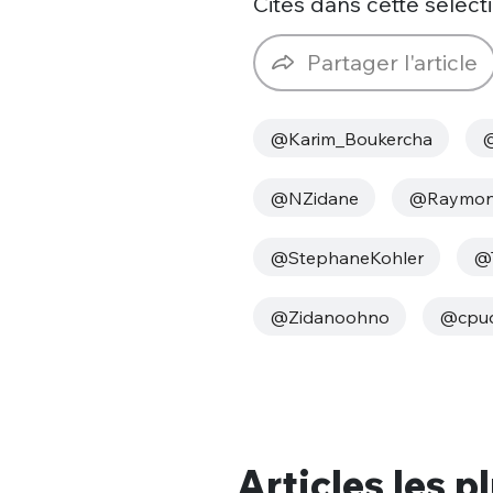
Cités dans cette sélecti
tweets
PASSWORD
*
Partager l'article
C'EST PARTI
JE M'INS
@Karim_Boukercha
@
@NZidane
@Raymon
@StephaneKohler
@T
@Zidanoohno
@cpud
Articles les p