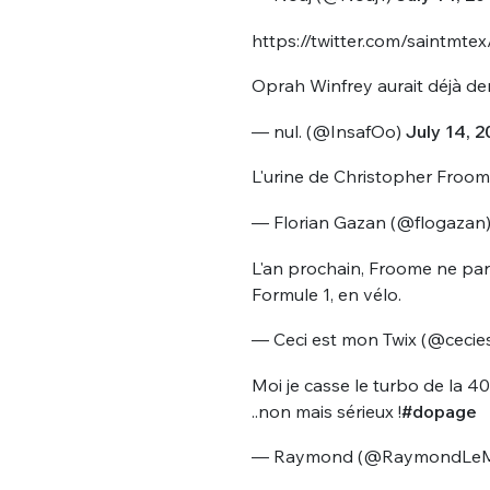
https://twitter.com/saintm
Oprah Winfrey aurait déjà de
— nul. (@InsafOo)
July 14, 2
L'urine de Christopher Froome 
— Florian Gazan (@flogazan
L'an prochain, Froome ne parti
Formule 1, en vélo.
— Ceci est mon Twix (@ceci
Moi je casse le turbo de la 4
..non mais sérieux !
#dopage
— Raymond (@RaymondLeM