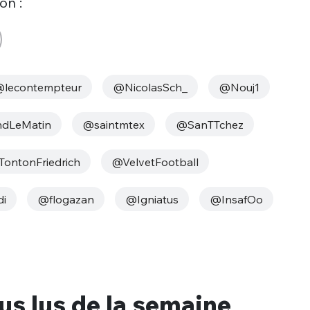
on :
sélection
CO
M'INSCRIRE
CRIS
lecontempteur
@NicolasSch_
@Nouj1
ME CONNECTER
dLeMatin
@saintmtex
@SanTTchez
ontonFriedrich
@VelvetFootball
i
@flogazan
@Igniatus
@InsafOo
lus lus de la semaine