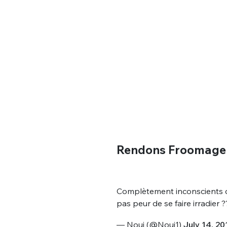
Rendons Froomage a
Complètement inconscients ce
pas peur de se faire irradier 
— Nouj (@Nouj1)
July 14, 20