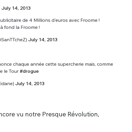
)
July 14, 2013
blicitaire de 4 Millions d'euros avec Froome !
à fond la Froome !
SanTTcheZ)
July 14, 2013
nue !
Con
dénonce chaque année cette supercherie mais, comme
e le Tour
#drogue
idane)
July 14, 2013
PSEUDO
-vous proposer ?
encore vu notre Presque Révolution,
MOT DE PASSE
s
Ma propre