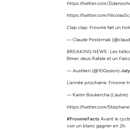
https://twitter.com/Zidano
https://twitter.com/Nicola
Clap clap. Froome fait un hol
— Claude Posternak (@clau
BREAKING NEWS : Les hélicos
filmer, deux Rafale et un Fal
— Aurélien (@10Qssion)
July
L'année prochaine, Froome tr
— Karim Boukercha (L'autre)
https://twitter.com/Stepha
#FroomeFacts
Avant le cycli
voir un blanc gagner en 2h.