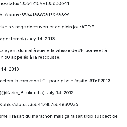
ohno/status/356421099136880641
sSch_/status/356418869813968896
dup a visage découvert et en plein jour.
#TDF
deposternak)
July 14, 2013
 ayant du mal à suivre la vitesse de
#Froome
et à
con 50 appelés à la rescousse.
 14, 2013
actera la caravane LCL pour plus d'équité.
#TdF2013
. (@Karim_Boukercha)
July 14, 2013
neKohler/status/356417857564839936
sme il faisait du marathon mais ça faisait trop suspect de