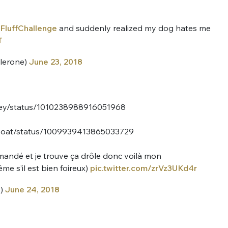
sélection
CO
luffChallenge
and suddenly realized my dog hates me
T
M'INSCRIRE
CRIS
lerone)
June 23, 2018
ME CONNECTER
aley/status/1010238988916051968
rfIoat/status/1009939413865033729
andé et je trouve ça drôle donc voilà mon
me s’il est bien foireux)
pic.twitter.com/zrVz3UKd4r
e)
June 24, 2018