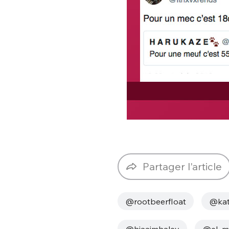
Partager l'article
@rootbeerfIoat
@kat
@hiaaimhaley
@el_m