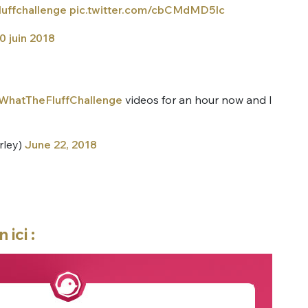
uffchallenge
pic.twitter.com/cbCMdMD5lc
0 juin 2018
WhatTheFluffChallenge
videos for an hour now and I
rley)
June 22, 2018
ici :