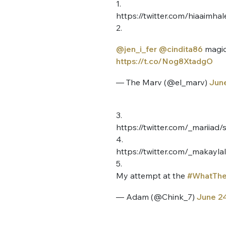
1.
https://twitter.com/hiaaimh
2.
@jen_i_fer
@cindita86
magic
https://t.co/Nog8XtadgO
— The Marv (@el_marv)
June
3.
https://twitter.com/_mariia
4.
https://twitter.com/_makay
5.
My attempt at the
#WhatThe
— Adam (@Chink_7)
June 24