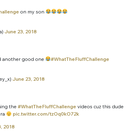
hallenge
on my son
a)
June 23, 2018
d another good one
#WhatTheFluffChallenge
nue !
Con
ey_x)
June 23, 2018
PSEUDO
-vous proposer ?
hing the
#WhatTheFluffChallenge
videos cuz this dude
era
pic.twitter.com/tzOq0kO72k
MOT DE PASSE
, 2018
s
Ma propre