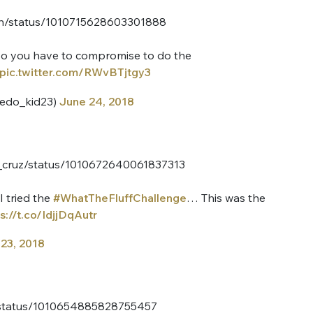
rath/status/1010715628603301888
o you have to compromise to do the
pic.twitter.com/RWvBTjtgy3
edo_kid23)
June 24, 2018
ia_cruz/status/1010672640061837313
 tried the
#WhatTheFluffChallenge
… This was the
s://t.co/IdjjDqAutr
23, 2018
k/status/1010654885828755457