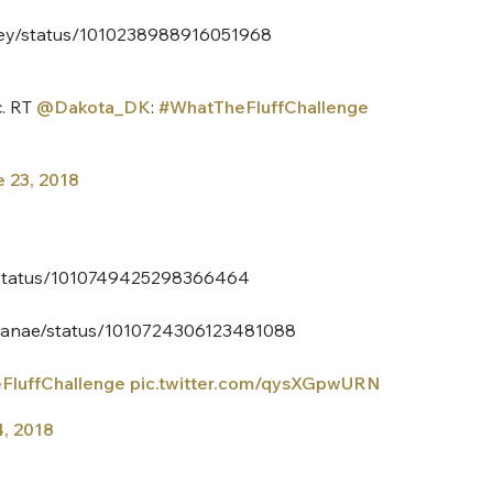
aley/status/1010238988916051968
. RT
@Dakota_DK
:
#WhatTheFluffChallenge
 23, 2018
d/status/1010749425298366464
lalanae/status/1010724306123481088
FluffChallenge
pic.twitter.com/qysXGpwURN
, 2018