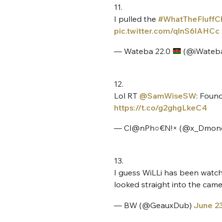
11.
I pulled the
#WhatTheFluffC
pic.twitter.com/qlnS6lAHCc
— Wateba 22.0
(@iWateb
12.
Lol RT
@SamWiseSW
: Foun
Bienve
https://t.co/g2ghgLkeC4
— Cl@nPh○€N!× (@x_Dmon
PSEUDO
*
VOTRE PARTICIPATION
13.
Que souhaitez
I guess WiLLi has been watc
looked straight into the cam
EMAIL
*
— BW (@GeauxDub)
June 23
Quelque