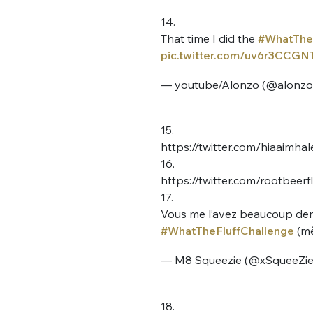
tweets
PASSWORD
*
14.
That time I did the
#WhatTheF
pic.twitter.com/uv6r3CCGN
C'EST PARTI
JE M'INS
— youtube/Alonzo (@alonzo
15.
https://twitter.com/hiaaimh
16.
https://twitter.com/rootbee
17.
Vous me l’avez beaucoup dem
#WhatTheFluffChallenge
(mê
— M8 Squeezie (@xSqueeZi
18.