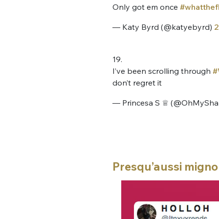
Only got em once
#whatthefl
— Katy Byrd (@katyebyrd)
2
19.
I’ve been scrolling through
#
don’t regret it
— Princesa S ♕ (@OhMySha
Presqu’aussi mignon 