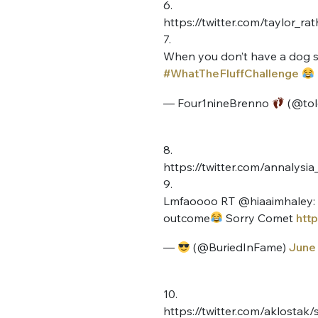
6.
https://twitter.com/taylor_
7.
When you don’t have a dog s
#WhatTheFluffChallenge
— Four1nineBrenno
(@tol
8.
https://twitter.com/annalys
9.
Lmfaoooo RT @hiaaimhaley: I
outcome
Sorry Comet
http
—
(@BuriedInFame)
June 
10.
https://twitter.com/aklosta