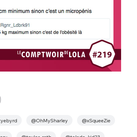
yebyrd
@OhMySharley
@xSqueeZie
arv
@taylor_rath
@toledo_kid23