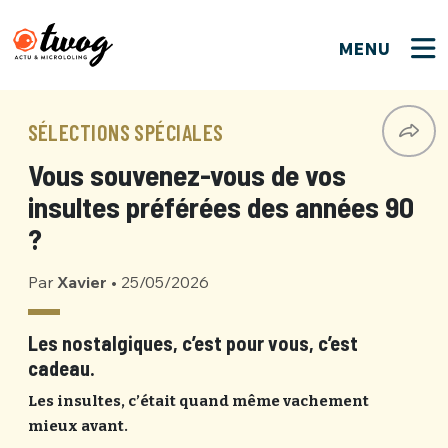
MENU
FERMER
FERMER
Bienvenue !
VOTRE PARTICIPATION
SÉLECTIONS SPÉCIALES
Que souhaitez-vous proposer ?
JE M'INSCRIS
Vous souvenez-vous de vos
PSEUDO
*
Quelques tweets
insultes préférées des années 90
Connexion
?
EMAIL
*
C'EST PARTI
PSEUDO
Par
Xavier
•
25/05/2026
Ma propre sélection
PASSWORD
*
Les nostalgiques, c’est pour vous, c’est
Mot de passe perdu ?
MOT DE PASSE
cadeau.
M'INSCRIRE
Les insultes, c’était quand même vachement
mieux avant.
ME CONNECTER
JE M'INSCRIS
CONNEXION