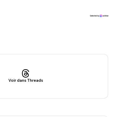
nue !
Con
Voir dans Threads
PSEUDO
-vous proposer ?
MOT DE PASSE
s
Ma propre