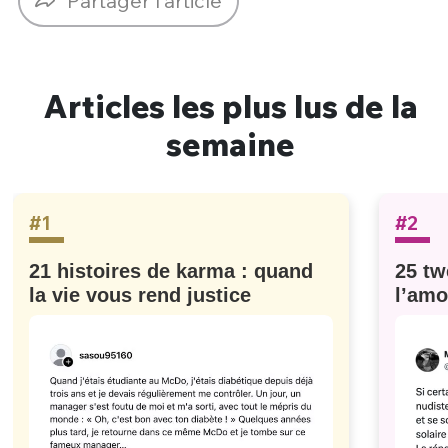
Partager l'article
Articles les plus lus de la
semaine
#1
#2
21 histoires de karma : quand
25 tw
la vie vous rend justice
l’amo
#629