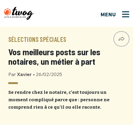
MENU
FERMER
FERMER
Bienvenue !
VOTRE PARTICIPATION
SÉLECTIONS SPÉCIALES
Que souhaitez-vous proposer ?
JE M'INSCRIS
Vos meilleurs posts sur les
PSEUDO
*
Quelques tweets
notaires, un métier à part
Connexion
Par
Xavier
•
26/02/2025
EMAIL
*
C'EST PARTI
PSEUDO
Ma propre sélection
Se rendre chez le notaire, c’est toujours un
moment compliqué parce que : personne ne
PASSWORD
*
Mot de passe perdu ?
MOT DE PASSE
comprend rien à ce qu’il ou elle raconte.
M'INSCRIRE
ME CONNECTER
JE M'INSCRIS
CONNEXION