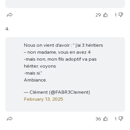
29
1
4.
Nous on vient d’avoir : “ j’ai 3 héritiers
– non madame, vous en avez 4
-mais non, mon fils adoptif va pas
hériter, voyons
-mais si.”
Ambiance.
— Clément (@FABR3Clement)
February 13, 2025
36
1