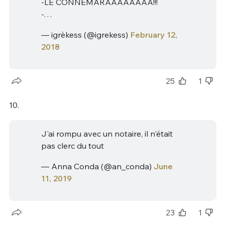
-LE CONNEMARAAAAAAAA!!!
-…
— igrèkess (@igrekess)
February 12,
2018
25
1
10.
J'ai rompu avec un notaire, il n'était
pas clerc du tout
— Anna Conda (@an_conda)
June
11, 2019
23
1