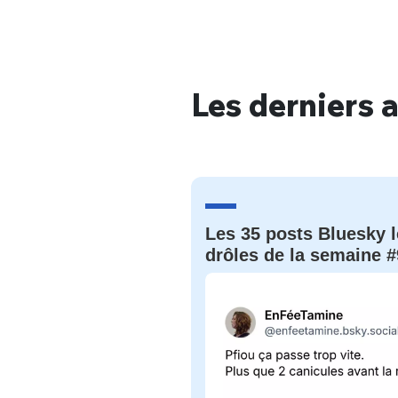
Les derniers a
Bienve
PSEUDO
*
VOTRE PARTICIPATION
Que souhaitez
Les 35 posts Bluesky l
drôles de la semaine #
EMAIL
*
Quelque
tweets
PASSWORD
*
C'EST PARTI