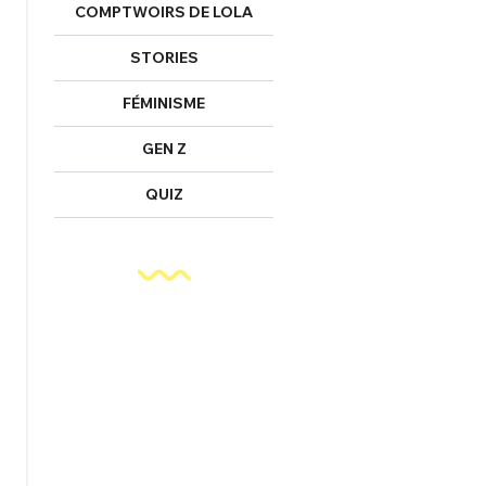
COMPTWOIRS DE LOLA
FERMER
STORIES
FÉMINISME
nexion
GEN Z
QUIZ
FERMER
Mot de passe perdu ?
Un Thread
NNEXION
C'EST PARTI