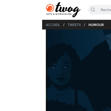
/
/
ACCUEIL
TWEETS
HUMOUR