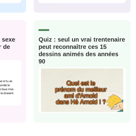
CRIS
ME CONNECTER
e sexe
Quiz : seul un vrai trentenaire
r de
peut reconnaître ces 15
dessins animés des années
90