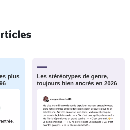
rticles
nue !
Con
PSEUDO
-vous proposer ?
es plus
Les stéréotypes de genre,
96
toujours bien ancrés en 2026
MOT DE PASSE
s
Ma propre
sélection
CO
M'INSCRIRE