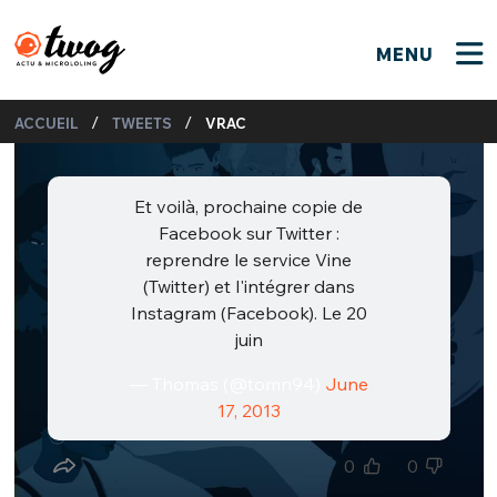
MENU
FERMER
FERMER
Bienvenue !
/
/
ACCUEIL
TWEETS
VRAC
VOTRE PARTICIPATION
Que souhaitez-vous proposer ?
JE M'INSCRIS
PSEUDO
*
Et voilà, prochaine copie de
Quelques tweets
Facebook sur Twitter :
Connexion
reprendre le service Vine
(Twitter) et l'intégrer dans
EMAIL
*
C'EST PARTI
PSEUDO
Instagram (Facebook). Le 20
juin
Ma propre sélection
PASSWORD
*
— Thomas (@tomn94)
June
Mot de passe perdu ?
MOT DE PASSE
17, 2013
M'INSCRIRE
0
0
ME CONNECTER
JE M'INSCRIS
CONNEXION