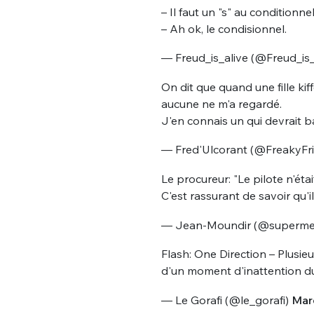
tweets
– Il faut un "s" au conditionnel
PASSWORD
*
– Ah ok, le condisionnel.
— Freud_is_alive (@Freud_is_
C'EST PARTI
JE M'INS
On dit que quand une fille kiff
aucune ne m'a regardé.
J'en connais un qui devrait b
— Fred'Ulcorant (@FreakyFr
Le procureur: "Le pilote n'ét
C'est rassurant de savoir qu'il
— Jean-Moundir (@superme
Flash: One Direction – Plusie
d'un moment d'inattention du
— Le Gorafi (@le_gorafi)
Mar