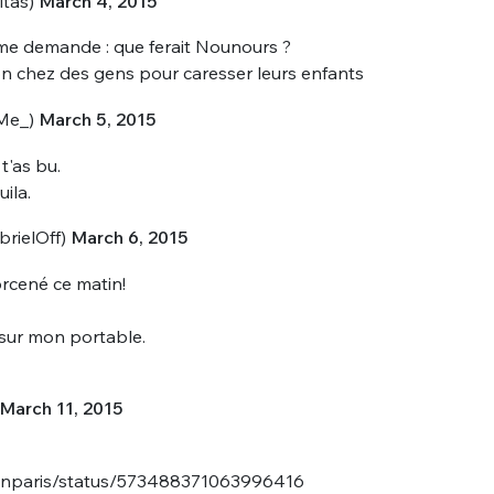
itas)
March 4, 2015
'me demande : que ferait Nounours ?
ion chez des gens pour caresser leurs enfants
Me_)
March 5, 2015
t'as bu.
uila.
rielOff)
March 6, 2015
orcené ce matin!
 sur mon portable.
March 11, 2015
orinparis/status/573488371063996416