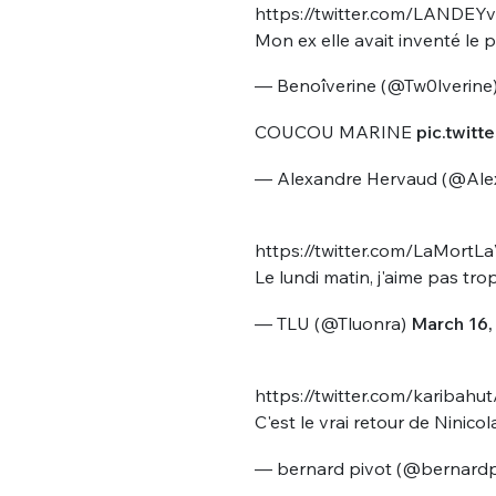
https://twitter.com/LANDEY
Mon ex elle avait inventé le 
— Benoîverine (@Tw0lverine
COUCOU MARINE
pic.twit
— Alexandre Hervaud (@Ale
Bienve
https://twitter.com/LaMort
Le lundi matin, j'aime pas tro
— TLU (@Tluonra)
March 16,
PSEUDO
*
VOTRE PARTICIPATION
Que souhaitez
https://twitter.com/karibah
C'est le vrai retour de Ninicol
EMAIL
*
Quelque
— bernard pivot (@bernardp