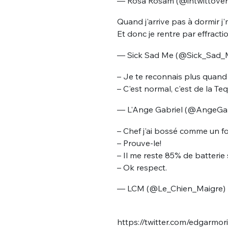
— Rosa Rosam (@intwittover
Quand j'arrive pas à dormir j
Et donc je rentre par effract
— Sick Sad Me (@Sick_Sad_
– Je te reconnais plus quand 
– C'est normal, c'est de la Teq
— L'Ange Gabriel (@AngeGab
– Chef j'ai bossé comme un f
– Prouve-le!
– Il me reste 85% de batterie
– Ok respect.
— LCM (@Le_Chien_Maigre)
https://twitter.com/edgarm