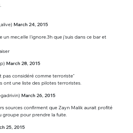
sélection
.
CO
alive)
March 24, 2015
M'INSCRIRE
CRIS
e un mec,elle l'ignore.3h que j'suis dans ce bar et
ME CONNECTER
aiser
ip)
March 28, 2015
ait pas considéré comme terroriste"
s ont une liste des pilotes terroristes.
gadrivin)
March 26, 2015
urs sources confirment que Zayn Malik aurait profité
 groupe pour prendre la fuite.
ch 25, 2015