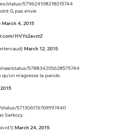
ves/status/579624108218015744
point G pas envie
)
March 4, 2015
ter.com/HVYs2avztZ
xHervaud)
March 12, 2015
nue !
Con
LaVraie/status/578834205628575744
p qu'on m'agresse la parole.
 2015
PSEUDO
-vous proposer ?
ut/status/571306176769597440
as Sarkozy.
MOT DE PASSE
s
Ma propre
ivot1)
March 24, 2015