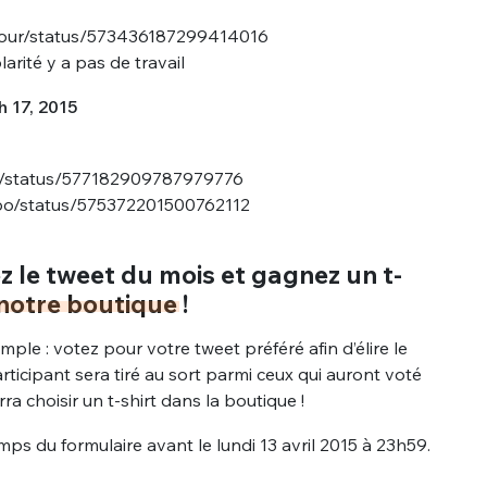
ukour/status/573436187299414016
olarité y a pas de travail
 17, 2015
lle/status/577182909787979776
Pabo/status/575372201500762112
z le tweet du mois et gagnez un t-
notre boutique
!
imple : votez pour votre tweet préféré afin d’élire le
ticipant sera tiré au sort parmi ceux qui auront voté
ra choisir un t-shirt dans la boutique !
ps du formulaire avant le lundi 13 avril 2015 à 23h59.