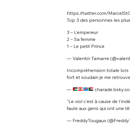
https://twitter.com/Marcel
Top 3 des personnes les plu
3 – L'empereur
2 – Sa femme
1 – Le petit Prince
— Valentin Tamarre (@valen
Incompréhension totale lors d
fort et soudain je me retrouv
—
charade.bsky.so
"Le viol c'est à cause de l'i
faute aux gens qui ont une tê
— FreddyTougaux (@Freddy