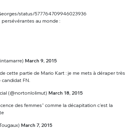
StGeorges/status/577764709946023936
s persévérantes au monde :
tintamarre)
March 9, 2015
e cette partie de Mario Kart : je me mets à déraper très
e candidat FN.
cial (@nortonlolimut)
March 18, 2015
ndécence des femmes" comme la décapitation c'est la
te
Tougaux)
March 7, 2015